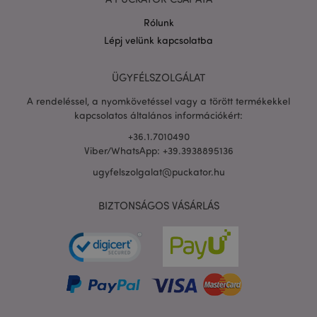
Rólunk
Lépj velünk kapcsolatba
PHPSESSID
1 n
PHP.net
16 ó
.puckator.hu
ÜGYFÉLSZOLGÁLAT
Google
A rendeléssel, a nyomkövetéssel vagy a törött termékekkel
adatvédelmi szabályzatát
kapcsolatos általános információkért:
+36.1.7010490
Viber/WhatsApp: +39.3938895136
ugyfelszolgalat@puckator.hu
BIZTONSÁGOS VÁSÁRLÁS