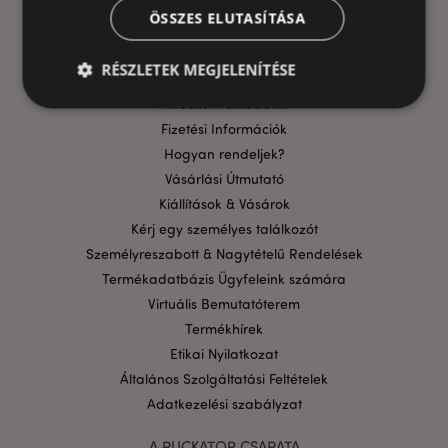
ÖSSZES ELUTASÍTÁSA
HASZNOS LINKEK
GYIK
RÉSZLETEK MEGJELENÍTÉSE
Szállítási költségek
Aktuális Promócióink
Fizetési Információk
Elengedhetetlenül szükséges
Célzás
Hogyan rendeljek?
Funkcionalitás
Vásárlási Útmutató
Kiállítások & Vásárok
A weboldal működéséhez feltétlenül szükséges sütik
Kérj egy személyes találkozót
lehetővé teszik a webhely alapvető funkcióit,
például a felhasználói bejelentkezést és a
Személyreszabott & Nagytételű Rendelések
fiókkezelést. A weboldal nem használható
megfelelően a feltétlenül szükséges sütik nélkül.
Termékadatbázis Ügyfeleink számára
Virtuális Bemutatóterem
Szolgáltató
/
Név
Lejá
Domain
Termékhírek
CookieScriptConsent
Etikai Nyilatkozat
1
CookieScript
hón
.puckator.hu
Általános Szolgáltatási Feltételek
Adatkezelési szabályzat
A PUCKATOR CSAPATA