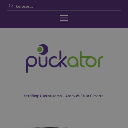
›
Kezdőlap
Dekor Korsó - Arany és Ezüst Címerrel
Ugrás
Ugrás
a
a
képgaléria
képgaléria
végére
elejére