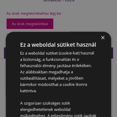
Termékkód - KN214
Az árak megtekintéséhez lépj be
Az árak megtekintése
623 db készleten
×
Ez a weboldal sütiket használ
Termékleírás
Ez a weboldal sütiket (cookie-kat) használ
a biztonság, a funkcionalitás és a
felhasználói élmény javítása érdekében.
Termékleírás
Az alábbiakban megadhatja a
sütibeállításait, melyeket a jövőben
Dekor Korsó - Arany és Ezüst Címerrel
bármikor módosíthat a cookie ikonra
Anyaga:
Rézina és Rozsdamentes Acél
kattintva.
Termék Információ:
Csak dísztárgyként használható.
A szigorúan szükséges sütik
Termékápolás:
Nedves ruhával törölje át, ne merítse
elengedhetetlenek weboldal
vízbe.
működéséhez. A teljesítmény sütik javítják