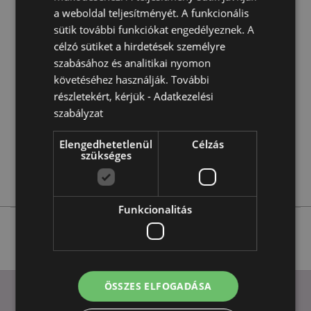
a weboldal teljesítményét. A funkcionális
Termékjellemzők
sütik további funkciókat engedélyeznek. A
célzó sütiket a hirdetések személyre
További
Magasság 10.5cm Szélesség 17cm Vastagság
Információ
szabásához és analitikai nyomon
9.5cm
követéséhez használják. További
5055071783999
részletekért, kérjük -
Adatkezelési
18
szabályzat
0.528000
Nem
Elengedhetetlenül
Célzás
szükséges
Nem
Nem
Funkcionalitás
ÖSSZES ELFOGADÁSA