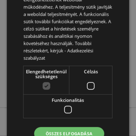
A termék nem alkalmas a következő korosztálynak:
0 -
működéséhez. A teljesítmény sütik javítják
3 Év
a weboldal teljesítményét. A funkcionális
sütik további funkciókat engedélyeznek. A
Termékjellemzők
célzó sütiket a hirdetések személyre
szabásához és analitikai nyomon
További
Magasság 8.5cm Szélesség 9-10cm Vastagság 5cm
Információ
követéséhez használják. További
5055071506598
részletekért, kérjük -
Adatkezelési
192
szabályzat
0.043000
Nem
Elengedhetetlenül
Célzás
szükséges
Nem
Nem
Foodiemals
Funkcionalitás
ÖSSZES ELFOGADÁSA