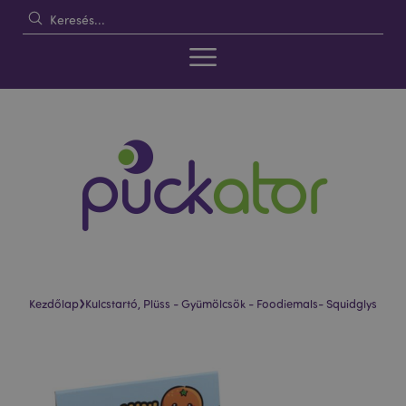
›
Kezdőlap
Kulcstartó, Plüss - Gyümölcsök - Foodiemals- Squidglys
Ugrás
Ugrás
a
a
képgaléria
képgaléria
végére
elejére