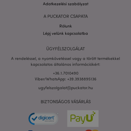
Adatkezelési szabályzat
A PUCKATOR CSAPATA
Rólunk
Lépj velünk kapcsolatba
PHPSESSID
1 n
PHP.net
16 ó
.puckator.hu
Google
ÜGYFÉLSZOLGÁLAT
adatvédelmi szabályzatát
A rendeléssel, a nyomkövetéssel vagy a törött termékekkel
kapcsolatos általános információkért:
+36.1.7010490
Viber/WhatsApp: +39.3938895136
ugyfelszolgalat@puckator.hu
BIZTONSÁGOS VÁSÁRLÁS