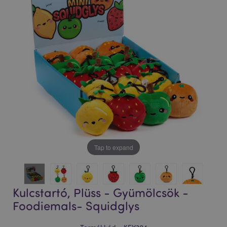
Tap to expand
Kulcstartó, Plüss - Gyümölcsök -
Foodiemals- Squidglys