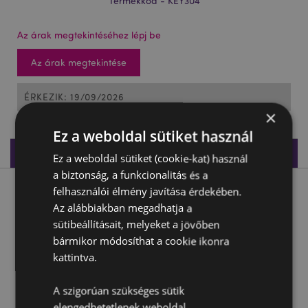
Termékkód - KEY304
Az árak megtekintéséhez lépj be
Az árak megtekintése
ÉRKEZIK: 19/09/2026
×
Ez a weboldal sütiket használ
Termékleírás
Ez a weboldal sütiket (cookie-kat) használ
a biztonság, a funkcionalitás és a
felhasználói élmény javítása érdekében.
Termékleírás
Az alábbiakban megadhatja a
sütibeállításait, melyeket a jövőben
Kulcstartó, Plüss - Gyümölcsök - Foodiemals- Squidglys
bármikor módosíthat a cookie ikonra
Anyaga:
Poliészter és Nylon
kattintva.
CE jelöléssel ellátott termék:
Igen
A szigorúan szükséges sütik
EN71:
Igen
elengedhetetlenek weboldal