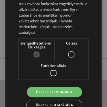
Információ
Teljes Magasság 10cm
sütik további funkciókat engedélyeznek. A
5055071505195
célzó sütiket a hirdetések személyre
szabásához és analitikai nyomon
288
követéséhez használják. További
0.072000
részletekért, kérjük -
Adatkezelési
Nem
szabályzat
Nem
Nem
Elengedhetetlenül
Célzás
szükséges
Foodiemals
Funkcionalitás
ÖSSZES ELFOGADÁSA
HASZNOS LINKEK
ÖSSZES ELUTASÍTÁSA