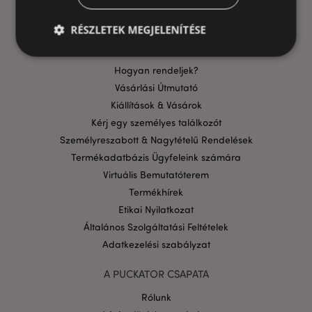
GYIK
Szállítási költségek
RÉSZLETEK MEGJELENÍTÉSE
Aktuális Promócióink
Fizetési Információk
Hogyan rendeljek?
Elengedhetetlenül szükséges
Célzás
Vásárlási Útmutató
Kiállítások & Vásárok
Funkcionalitás
Kérj egy személyes találkozót
A weboldal működéséhez feltétlenül szükséges sütik
Személyreszabott & Nagytételű Rendelések
lehetővé teszik a webhely alapvető funkcióit,
például a felhasználói bejelentkezést és a
Termékadatbázis Ügyfeleink számára
fiókkezelést. A weboldal nem használható
Virtuális Bemutatóterem
megfelelően a feltétlenül szükséges sütik nélkül.
Termékhírek
Szolgáltató
/
Név
Lejá
Domain
Etikai Nyilatkozat
Általános Szolgáltatási Feltételek
CookieScriptConsent
1
CookieScript
hón
.puckator.hu
Adatkezelési szabályzat
A PUCKATOR CSAPATA
Rólunk