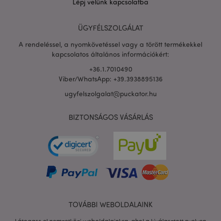
Lépj velünk kapcsolatba
ÜGYFÉLSZOLGÁLAT
PHPSESSID
1 n
PHP.net
16 ó
.puckator.hu
A rendeléssel, a nyomkövetéssel vagy a törött termékekkel
Google
kapcsolatos általános információkért:
adatvédelmi szabályzatát
+36.1.7010490
Viber/WhatsApp: +39.3938895136
ugyfelszolgalat@puckator.hu
BIZTONSÁGOS VÁSÁRLÁS
TOVÁBBI WEBOLDALAINK
X-Magento-Vary
1 n
Adobe Inc.
16 ó
puckator.hu