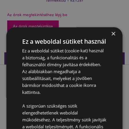
Termékkód - KEY297
Az árak megtekintéséhez lépj be
Az árak megtekintése
×
2952 db készleten
Ez a weboldal sütiket használ
Ez a weboldal sütiket (cookie-kat) használ
a biztonság, a funkcionalitás és a
Termékleírás
felhasználói élmény javítása érdekében.
Az alábbiakban megadhatja a
Termékleírás
sütibeállításait, melyeket a jövőben
bármikor módosíthat a cookie ikonra
Kulcstartó 3D, PVC - Hammy, a Burger - Foodiemals
kattintva.
Anyaga:
PVC és Fém (Rozsdamentes Acél)
A szigorúan szükséges sütik
elengedhetetlenek weboldal
Termékjellemzők
működéséhez. A teljesítmény sütik javítják
További
Magasság 4cm Szélesség 4cm Vastagság 4cm
a weboldal teljesítményét. A funkcionális