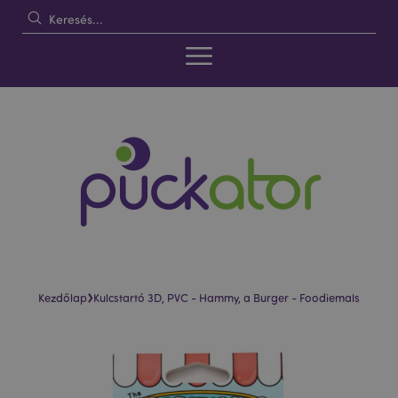
›
Kezdőlap
Kulcstartó 3D, PVC - Hammy, a Burger - Foodiemals
Ugrás
Ugrás
a
a
képgaléria
képgaléria
végére
elejére