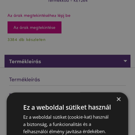
Termékkód - KEY264
Az árak megtekintéséhez lépj be
Az árak megtekintése
3384 db készleten
Termékleírás
Termékleírás
Kulcstartó, LED-es - Az Eredeti Stormtrooper
×
Anyaga:
Műanyag és Fém
Ez a weboldal sütiket használ
Fény:
Igen
Ez a weboldal sütiket (cookie-kat) használ
CE jelöléssel ellátott termék:
Igen
a biztonság, a funkcionalitás és a
A termék nem alkalmas a következő korosztálynak:
0 -
felhasználói élmény javítása érdekében.