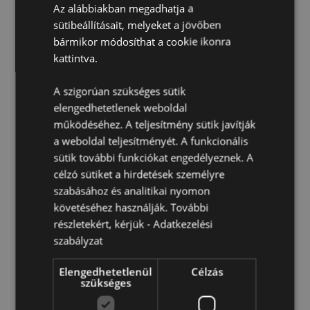
3 Év
Az alábbiakban megadhatja a
sütibeállításait, melyeket a jövőben
EN71:
Igen
bármikor módosíthat a cookie ikonra
Elem mellékelve:
Igen
kattintva.
Termék Információ:
Ez a termék nem játék.
Licenc Információ:
Ez a termék teljes körű licenccel
A szigorúan szükséges sütik
rendelkezik, és az Egyesült Államok kivételével
elengedhetetlenek weboldal
világszerte értékesíthető. Ha ezeken a területeken
működéséhez. A teljesítmény sütik javítják
kívülről próbálja megrendelni ezt a terméket, a
a weboldal teljesítményét. A funkcionális
rendeléséből eltávolítjuk azt. Ha további információra
van szüksége, forduljon ügyfélszolgálatunkhoz.
sütik további funkciókat engedélyeznek. A
célzó sütiket a hirdetések személyre
szabásához és analitikai nyomon
követéséhez használják. További
részletekért, kérjük -
Adatkezelési
szabályzat
Elengedhetetlenül
Célzás
Termékjellemzők
szükséges
További
Magasság 8.5cm Szélesség 4cm Vastagság 4cm