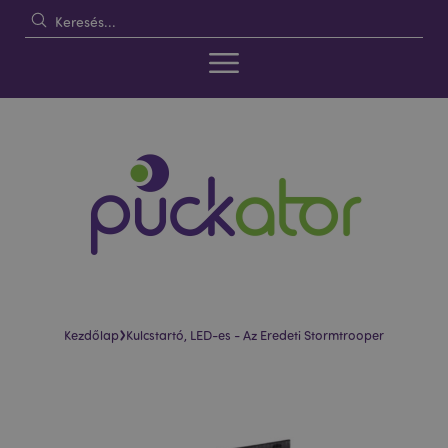
›
Kezdőlap
Kulcstartó, LED-es - Az Eredeti Stormtrooper
Ugrás
Ugrás
a
a
képgaléria
képgaléria
végére
elejére