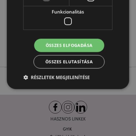
Információ
5055071784170
Funkcionalitás
288
0.030000
Nem
Nem
Nem
ÖSSZES ELFOGADÁSA
Az Eredeti Stormtrooper
ÖSSZES ELUTASÍTÁSA
RÉSZLETEK MEGJELENÍTÉSE
Elengedhetetlenül szükséges
Célzás
Funkcionalitás
HASZNOS LINKEK
A weboldal működéséhez feltétlenül szükséges sütik
lehetővé teszik a webhely alapvető funkcióit,
GYIK
például a felhasználói bejelentkezést és a
fiókkezelést. A weboldal nem használható