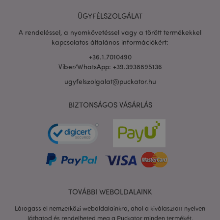
ÜGYFÉLSZOLGÁLAT
A rendeléssel, a nyomkövetéssel vagy a törött termékekkel
kapcsolatos általános információkért:
+36.1.7010490
Viber/WhatsApp: +39.3938895136
ugyfelszolgalat@puckator.hu
X-Magento-Vary
1 n
Adobe Inc.
16 ó
puckator.hu
BIZTONSÁGOS VÁSÁRLÁS
TOVÁBBI WEBOLDALAINK
private_content_version
1 é
Adobe Inc.
Látogass el nemzetközi weboldalainkra, ahol a kiválasztott nyelven
www.puckator.hu
láthatod és rendelheted meg a Puckator minden termékét.