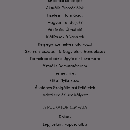
Szállítási költségek
megfelelően a feltétlenül szükséges sütik nélkül.
Aktuális Promócióink
Szolgáltató
/
Fizetési Információk
Név
Lejá
Domain
Hogyan rendeljek?
CookieScriptConsent
1
CookieScript
Vásárlási Útmutató
hón
.puckator.hu
Kiállítások & Vásárok
Kérj egy személyes találkozót
Személyreszabott & Nagytételű Rendelések
Termékadatbázis Ügyfeleink számára
Virtuális Bemutatóterem
Termékhírek
PHPSESSID
1 n
PHP.net
Etikai Nyilatkozat
16 ó
.puckator.hu
Általános Szolgáltatási Feltételek
Google
Adatkezelési szabályzat
adatvédelmi szabályzatát
A PUCKATOR CSAPATA
Rólunk
Lépj velünk kapcsolatba