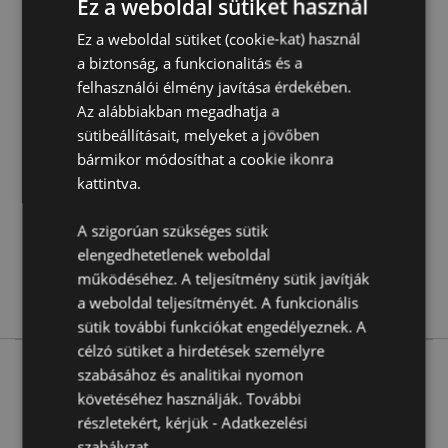
Ez a weboldal sütiket használ
Ez a weboldal sütiket (cookie-kat) használ
a biztonság, a funkcionalitás és a
Termékjellemzők
felhasználói élmény javítása érdekében.
További
Hosszúság 21cm 15g per Csomag
Az alábbiakban megadhatja a
Információ
5028691372812
sütibeállításait, melyeket a jövőben
bármikor módosíthat a cookie ikonra
288
kattintva.
0.035000
Nem
A szigorúan szükséges sütik
Nem
elengedhetetlenek weboldal
Nem
működéséhez. A teljesítmény sütik javítják
Stamford
a weboldal teljesítményét. A funkcionális
sütik további funkciókat engedélyeznek. A
célzó sütiket a hirdetések személyre
szabásához és analitikai nyomon
követéséhez használják. További
More from this range
részletekért, kérjük -
Adatkezelési
szabályzat