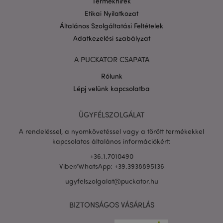
Termékhírek
Etikai Nyilatkozat
Általános Szolgáltatási Feltételek
Adatkezelési szabályzat
A PUCKATOR CSAPATA
Rólunk
Lépj velünk kapcsolatba
ÜGYFÉLSZOLGÁLAT
A rendeléssel, a nyomkövetéssel vagy a törött termékekkel
kapcsolatos általános információkért:
X-Magento-Vary
1 n
Adobe Inc.
16 ó
puckator.hu
+36.1.7010490
Viber/WhatsApp: +39.3938895136
ugyfelszolgalat@puckator.hu
BIZTONSÁGOS VÁSÁRLÁS