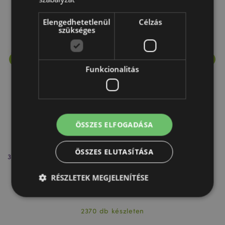
Elengedhetetlenül
Célzás
szükséges
Funkcionalitás
ÖSSZES ELFOGADÁSA
ÖSSZES ELUTASÍTÁSA
37112 Füstölő Pálcák, Stamford Premium Hex - Tömjén & Mirha
37
RÉSZLETEK MEGJELENÍTÉSE
INC209
2370 db készleten
Elengedhetetlenül szükséges
Célzás