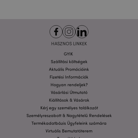
Funkcionalitás
A weboldal működéséhez feltétlenül szükséges sütik
lehetővé teszik a webhely alapvető funkcióit,
például a felhasználói bejelentkezést és a
fiókkezelést. A weboldal nem használható
megfelelően a feltétlenül szükséges sütik nélkül.
HASZNOS LINKEK
Szolgáltató
/
Név
Lejá
Domain
GYIK
CookieScriptConsent
1
CookieScript
Szállítási költségek
hón
.puckator.hu
Aktuális Promócióink
Fizetési Információk
Hogyan rendeljek?
Vásárlási Útmutató
Kiállítások & Vásárok
Kérj egy személyes találkozót
PHPSESSID
1 n
PHP.net
Személyreszabott & Nagytételű Rendelések
16 ó
.puckator.hu
Termékadatbázis Ügyfeleink számára
Google
Virtuális Bemutatóterem
adatvédelmi szabályzatát