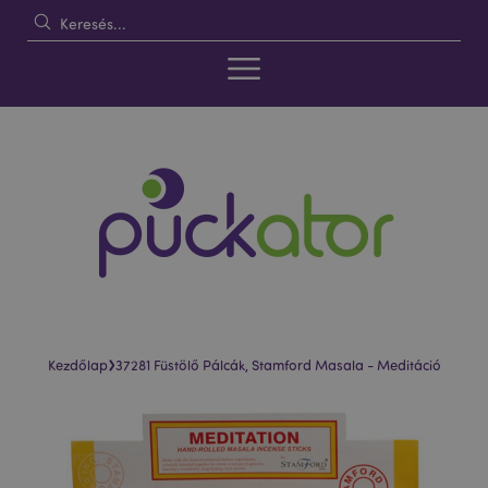
›
Kezdőlap
37281 Füstölő Pálcák, Stamford Masala - Meditáció
Ugrás
Ugrás
a
a
képgaléria
képgaléria
végére
elejére