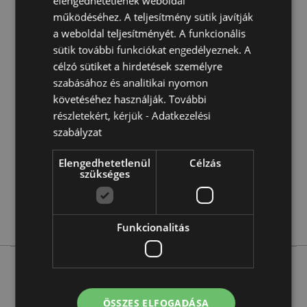
elengedhetetlenek weboldal
működéséhez. A teljesítmény sütik javítják
a weboldal teljesítményét. A funkcionális
sütik további funkciókat engedélyeznek. A
Termékjellemzők
célzó sütiket a hirdetések személyre
További
Kúp Magassága 3cm Szélesség 1cm Vastagság 1cm
szabásához és analitikai nyomon
Információ
Tartó 0.5x2x2cm
követéséhez használják. További
8908005960089
részletekért, kérjük -
Adatkezelési
360
szabályzat
0.045000
Nem
Elengedhetetlenül
Célzás
szükséges
Nem
Nem
Satya
Funkcionalitás
ÖSSZES ELFOGADÁSA