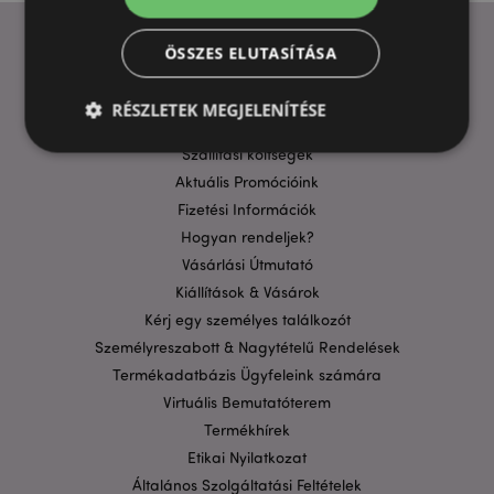
ÖSSZES ELUTASÍTÁSA
HASZNOS LINKEK
RÉSZLETEK MEGJELENÍTÉSE
GYIK
Szállítási költségek
Aktuális Promócióink
Elengedhetetlenül szükséges
Célzás
Fizetési Információk
Funkcionalitás
Hogyan rendeljek?
Vásárlási Útmutató
A weboldal működéséhez feltétlenül szükséges sütik
lehetővé teszik a webhely alapvető funkcióit,
Kiállítások & Vásárok
például a felhasználói bejelentkezést és a
Kérj egy személyes találkozót
fiókkezelést. A weboldal nem használható
megfelelően a feltétlenül szükséges sütik nélkül.
Személyreszabott & Nagytételű Rendelések
Szolgáltató
/
Termékadatbázis Ügyfeleink számára
Név
Lejá
Domain
Virtuális Bemutatóterem
CookieScriptConsent
1
CookieScript
Termékhírek
hón
.puckator.hu
Etikai Nyilatkozat
Általános Szolgáltatási Feltételek