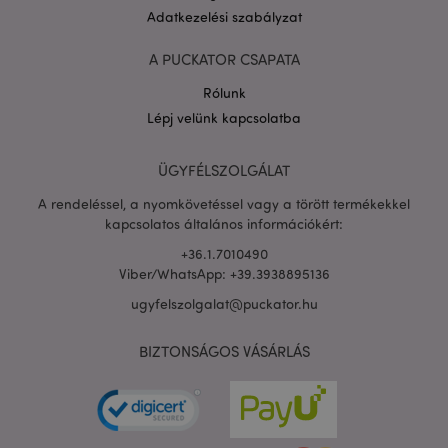
Adatkezelési szabályzat
A PUCKATOR CSAPATA
Rólunk
Lépj velünk kapcsolatba
PHPSESSID
1 n
PHP.net
16 ó
.puckator.hu
Google
ÜGYFÉLSZOLGÁLAT
adatvédelmi szabályzatát
A rendeléssel, a nyomkövetéssel vagy a törött termékekkel
kapcsolatos általános információkért:
+36.1.7010490
Viber/WhatsApp: +39.3938895136
ugyfelszolgalat@puckator.hu
BIZTONSÁGOS VÁSÁRLÁS