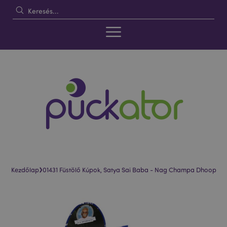
›
Kezdőlap
01431 Füstölő Kúpok, Satya Sai Baba - Nag Champa Dhoop
Ugrás
Ugrás
a
a
képgaléria
képgaléria
végére
elejére