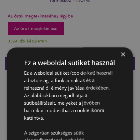
Termékkód - INC448
Az árak megtekintéséhez lépj be
Az árak megtekintése
3324 db készleten
×
Ez a weboldal sütiket használ
Termékleírás
Ez a weboldal sütiket (cookie-kat) használ
a biztonság, a funkcionalitás és a
Termékleírás
felhasználói élmény javítása érdekében.
Az alábbiakban megadhatja a
01431 Füstölő Kúpok, Satya Sai Baba - Nag Champa Dhoop
sütibeállításait, melyeket a jövőben
Anyaga:
Füstölő, Kerámia Tartó
bármikor módosíthat a cookie ikonra
kattintva.
A szigorúan szükséges sütik