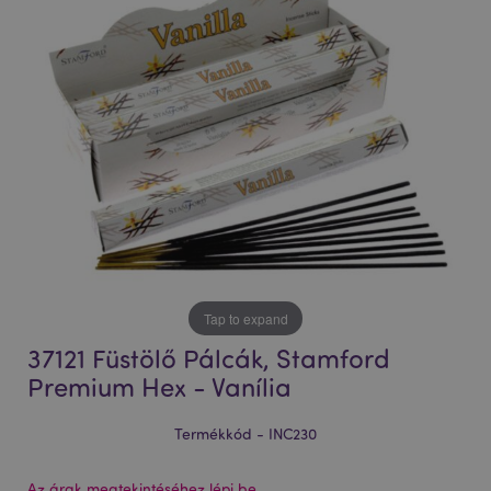
Tap to expand
37121 Füstölő Pálcák, Stamford
Premium Hex - Vanília
Termékkód - INC230
Az árak megtekintéséhez lépj be