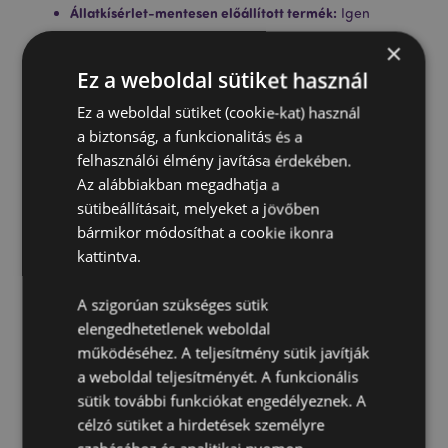
Állatkísérlet-mentesen előállított termék:
Igen
Vegán:
Igen
×
Ez a weboldal sütiket használ
Ez a weboldal sütiket (cookie-kat) használ
a biztonság, a funkcionalitás és a
felhasználói élmény javítása érdekében.
Az alábbiakban megadhatja a
sütibeállításait, melyeket a jövőben
Termékjellemzők
bármikor módosíthat a cookie ikonra
További
Hossz 23cm
kattintva.
Információ
5028691381210
A szigorúan szükséges sütik
288
elengedhetetlenek weboldal
0.054000
működéséhez. A teljesítmény sütik javítják
Nem
a weboldal teljesítményét. A funkcionális
Nem
sütik további funkciókat engedélyeznek. A
Nem
célzó sütiket a hirdetések személyre
Stamford