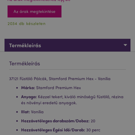
Az árak megtekintése
2034 db készleten
Termékleírás
Termékleírás
37121 Füstölő Pálcák, Stamford Premium Hex - Vanília
Márka:
Stamford Premium Hex
Anyaga:
Kézzel tekert, kiváló minőségű füstölő, rézina
és növényi eredetű anyagok.
Illat:
Vanília
Hozzávetőleges darabszám/Doboz:
20
Hozzávetőleges Égési Idő/Darab:
30 perc