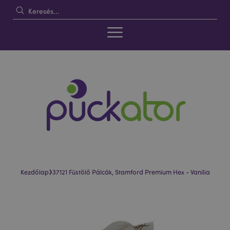
›
Kezdőlap
37121 Füstölő Pálcák, Stamford Premium Hex - Vanília
Ugrás
Ugrás
a
a
képgaléria
képgaléria
végére
elejére