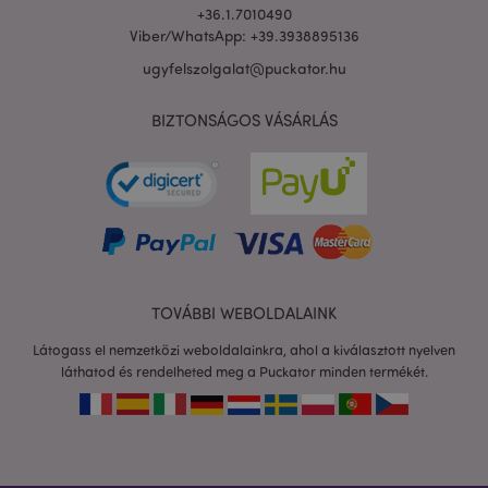
+36.1.7010490
Viber/WhatsApp: +39.3938895136
ugyfelszolgalat@puckator.hu
BIZTONSÁGOS VÁSÁRLÁS
private_content_version
1 é
Adobe Inc.
www.puckator.hu
TOVÁBBI WEBOLDALAINK
searchReport-log
ülé
Adobe Inc.
www.puckator.hu
Látogass el nemzetközi weboldalainkra, ahol a kiválasztott nyelven
láthatod és rendelheted meg a Puckator minden termékét.
mage-cache-sessid
1 n
Adobe Inc.
www.puckator.hu