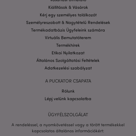
16 ó
.puckator.hu
Kiállítások & Vásárok
Google
Kérj egy személyes találkozót
adatvédelmi szabályzatát
Személyreszabott & Nagytételű Rendelések
Termékadatbázis Ügyfeleink számára
Virtuális Bemutatóterem
Termékhírek
Etikai Nyilatkozat
Általános Szolgáltatási Feltételek
Adatkezelési szabályzat
A PUCKATOR CSAPATA
Rólunk
Lépj velünk kapcsolatba
X-Magento-Vary
1 n
Adobe Inc.
ÜGYFÉLSZOLGÁLAT
16 ó
puckator.hu
A rendeléssel, a nyomkövetéssel vagy a törött termékekkel
kapcsolatos általános információkért: