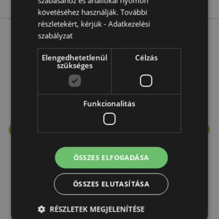
szabásához és analitikai nyomon
követéséhez használják. További
részletekért, kérjük -
Adatkezelési
szabályzat
More from this range
Elengedhetetlenül
Célzás
szükséges
Funkcionalitás
ÖSSZES ELFOGADÁSA
ÖSSZES ELUTASÍTÁSA
RÉSZLETEK MEGJELENÍTÉSE