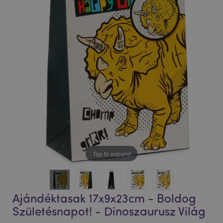
végére
elejére
Tap to expand
Ajándéktasak 17x9x23cm - Boldog
Születésnapot! - Dinoszaurusz Világ