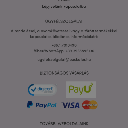
Lépj velünk kapcsolatba
PHPSESSID
1 n
PHP.net
ÜGYFÉLSZOLGÁLAT
16 ó
.puckator.hu
A rendeléssel, a nyomkövetéssel vagy a törött termékekkel
Google
kapcsolatos általános információkért:
adatvédelmi szabályzatát
+36.1.7010490
Viber/WhatsApp: +39.3938895136
ugyfelszolgalat@puckator.hu
BIZTONSÁGOS VÁSÁRLÁS
TOVÁBBI WEBOLDALAINK
X-Magento-Vary
1 n
Adobe Inc.