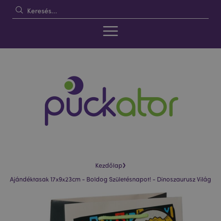
›
Kezdőlap
Ajándéktasak 17x9x23cm - Boldog Születésnapot! - Dinoszaurusz Világ
Ugrás
Ugrás
a
a
képgaléria
képgaléria