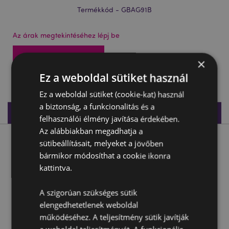
Termékkód - GBAG91B
Az árak megtekintéséhez lépj be
Az árak megtekintése
×
Ez a weboldal sütiket használ
1272 db készleten
Ez a weboldal sütiket (cookie-kat) használ
a biztonság, a funkcionalitás és a
Termékleírás
felhasználói élmény javítása érdekében.
Az alábbiakban megadhatja a
Termékleírás
sütibeállításait, melyeket a jövőben
bármikor módosíthat a cookie ikonra
kattintva.
Ajándéktasak 17x9x23cm - Boldog Születésnapot! -
Dinoszaurusz Világ
A szigorúan szükséges sütik
Anyaga:
Karton (200g), Kötél Fülek
elengedhetetlenek weboldal
működéséhez. A teljesítmény sütik javítják
Termékjellemzők