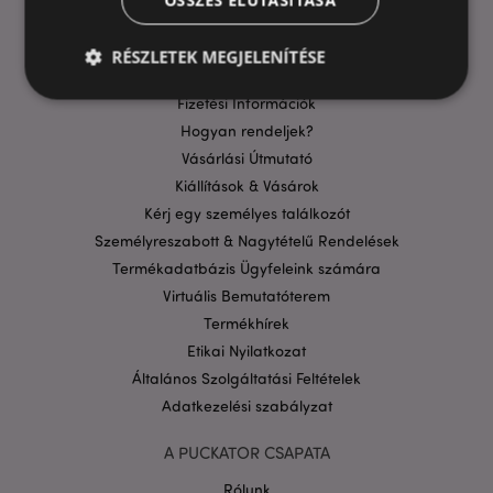
ÖSSZES ELUTASÍTÁSA
GYIK
Szállítási költségek
RÉSZLETEK MEGJELENÍTÉSE
Aktuális Promócióink
Fizetési Információk
Hogyan rendeljek?
Elengedhetetlenül szükséges
Célzás
Vásárlási Útmutató
Funkcionalitás
Kiállítások & Vásárok
Kérj egy személyes találkozót
A weboldal működéséhez feltétlenül szükséges sütik
lehetővé teszik a webhely alapvető funkcióit,
Személyreszabott & Nagytételű Rendelések
például a felhasználói bejelentkezést és a
Termékadatbázis Ügyfeleink számára
fiókkezelést. A weboldal nem használható
megfelelően a feltétlenül szükséges sütik nélkül.
Virtuális Bemutatóterem
Szolgáltató
/
Termékhírek
Név
Lejá
Domain
Etikai Nyilatkozat
CookieScriptConsent
1
CookieScript
Általános Szolgáltatási Feltételek
hón
.puckator.hu
Adatkezelési szabályzat
A PUCKATOR CSAPATA
Rólunk