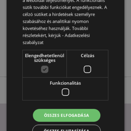
a weboldal teljesítményét. A funkcionális
sütik további funkciókat engedélyeznek. A
További
Magasság 23cm Szélesség 17cm Vastagság 9cm
Információ
célzó sütiket a hirdetések személyre
5055071778926
szabásához és analitikai nyomon
288
követéséhez használják. További
0.044000
részletekért, kérjük -
Adatkezelési
Igen
szabályzat
Nem
Elengedhetetlenül
Célzás
Nem
szükséges
Dinoszaurusz Világ
Funkcionalitás
ÖSSZES ELFOGADÁSA
HASZNOS LINKEK