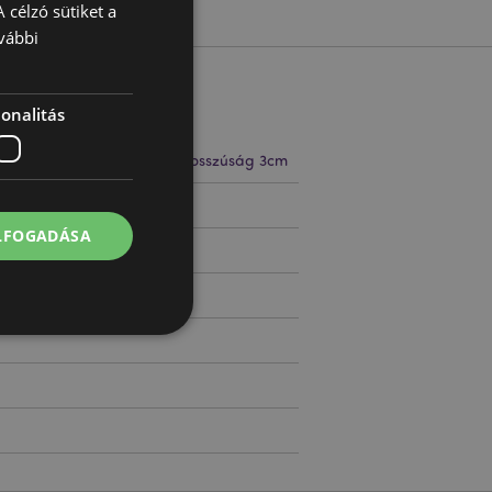
 célzó sütiket a
vábbi
onalitás
 5.5cm Szélesség 3.5cm Hosszúság 3cm
52537
ELFOGADÁSA
 felhasználói
l.