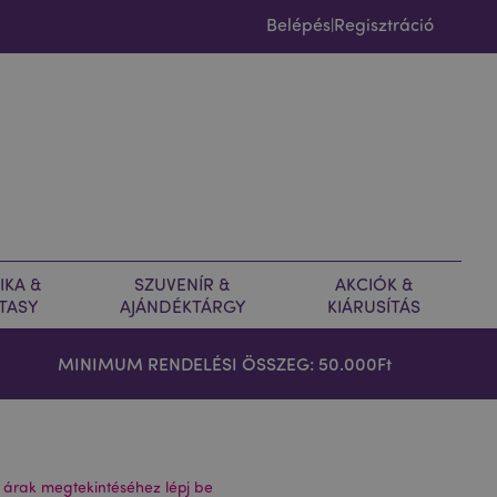
Belépés
Regisztráció
|
IKA &
SZUVENÍR &
AKCIÓK &
TASY
AJÁNDÉKTÁRGY
KIÁRUSÍTÁS
MINIMUM RENDELÉSI ÖSSZEG: 50.000Ft
 árak megtekintéséhez lépj be