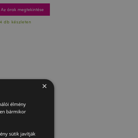
Az árak megtekintése
4 db készleten
×
ználói élmény
ben bármikor
ny sütik javítják