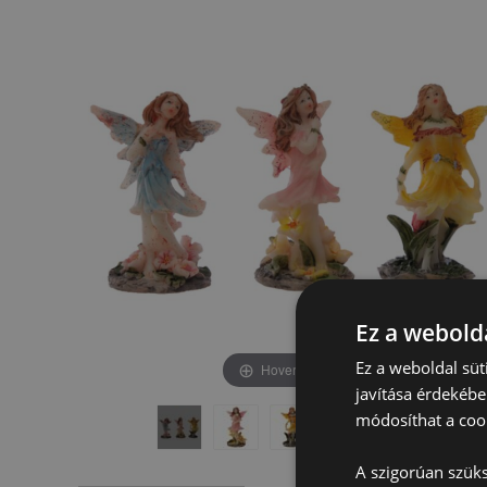
képgaléria
képgaléria
végére
elejére
Ez a webolda
Ez a weboldal süt
Hover to zoom
javítása érdekébe
módosíthat a cook
A szigorúan szüks