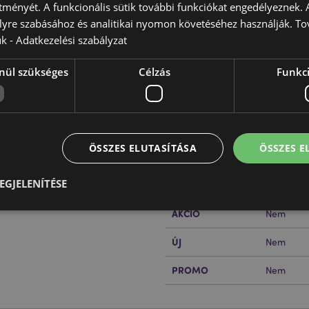
ítményét. A funkcionális sütik további funkciókat engedélyeznek. A
lyre szabásához és analitikai nyomon követéséhez használják. To
ük -
Adatkezelési szabályzat
nül szükséges
Célzás
Funkci
Termékjellemzők
További
Méret
Magasság
Információ
EAN Vonalkód
50550717
ÖSSZES ELUTASÍTÁSA
ÖSSZES 
Karton Mennyiség
192
EGJELENÍTÉSE
Súly (Kg)
0.020000
AKCIÓ
Nem
Elengedhetetlenül szükséges
Célzás
Funkcionalitás
ÚJ
Nem
z feltétlenül szükséges sütik lehetővé teszik a webhely alapvető funkcióit, például a
PROMO
Nem
iókkezelést. A weboldal nem használható megfelelően a feltétlenül szükséges sütik nélkü
Szolgáltató
/
Lejárat
Leírás
Domain