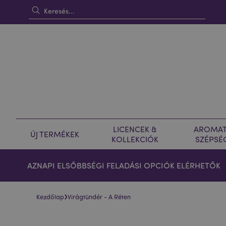
LICENCEK &
AROMAT
ÚJ TERMÉKEK
KOLLEKCIÓK
SZÉPSÉ
AZNAPI ELSŐBBSÉGI FELADÁSI OPCIÓK ELÉRHETŐK
›
Kezdőlap
Virágtündér - A Réten
Ugrás
Ugrás
a
a