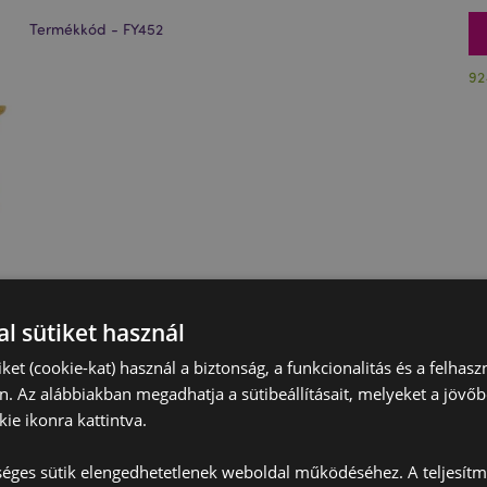
Termékkód - FY452
92
l sütiket használ
iket (cookie-kat) használ a biztonság, a funkcionalitás és a felhas
n. Az alábbiakban megadhatja a sütibeállításait, melyeket a jövő
ie ikonra kattintva.
éges sütik elengedhetetlenek weboldal működéséhez. A teljesítmé