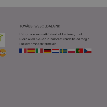
olgáltatás arra
togatók
com süti-
séhez szükséges.
almazások által van
TOVÁBBI WEBOLDALAINK
azonosító, amelyet a
k karbantartására
etlenszerűen
Látogass el nemzetközi weboldalainkra, ahol a
dja az adott
kiválasztott nyelven láthatod és rendelheted meg a
a felhasználó
rtása az oldalak
Puckator minden termékét.
to 2 rendszer
 a felhasználó által
Ez lehetővé teszi
ióinak
dőt fűz hozzá az
dalakhoz, hogy
zását a szerveren.
os információk
a ki a helyi
áttéralkalmazás
or megtisztítja a