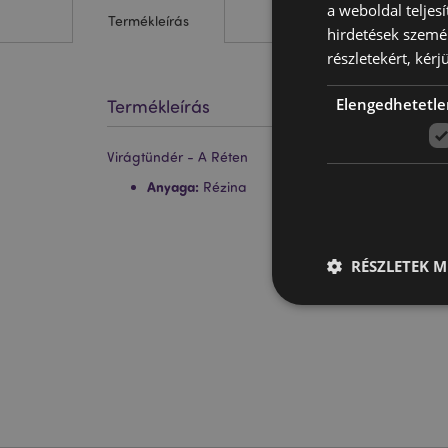
a weboldal teljes
Termékleírás
hirdetések szemé
részletekért, kérj
Elengedhetetle
Termékleírás
Virágtündér - A Réten
Anyaga:
Rézina
RÉSZLETEK M
A weboldal működéséhe
bejelentkezést és a f
Név