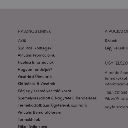
CookieScriptConse
PHPSESSID
HASZNOS LINKEK
A PUCKATO
GYIK
Rólunk
Szállítási költségek
Lépj velünk 
Google adatvédelmi s
Aktuális Promócióink
Fizetési Információk
ÜGYFÉLSZO
X-Magento-Vary
Hogyan rendeljek?
A rendelésse
Vásárlási Útmutató
termékekkel 
Kiállítások & Vásárok
információké
private_content_ve
Kérj egy személyes találkozót
+36.1.701049
Személyreszabott & Nagytételű Rendelések
Viber/Whats
searchReport-log
Termékadatbázis Ügyfeleink számára
ugyfelszolg
Virtuális Bemutatóterem
mage-cache-sessid
Termékhírek
Etikai Nyilatkozat