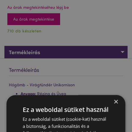
Az árak megtekintéséhez lépj be
Az árak megtekintése
710 db készleten
Termékleírás
Termékleírás
Hógömb - Virágtündér Unikornison
Anyaga:
Rézina és Üveg
×
Ez a weboldal sütiket használ
Termékjellemzők
Ez a weboldal sütiket (cookie-kat) használ
További
Magasság 9cm Átmérő 6cm
a biztonság, a funkcionalitás és a
Információ
5055071650390