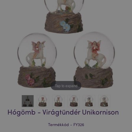
Tap to expand
Hógömb - Virágtündér Unikornison
Termékkód - FY326