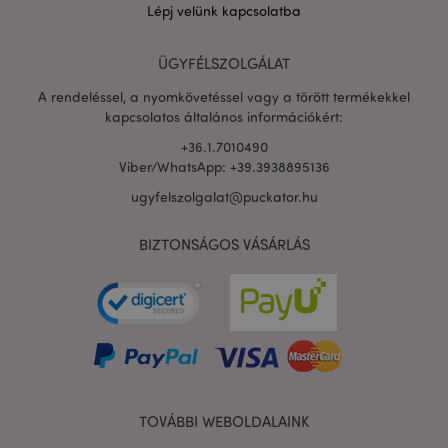
Lépj velünk kapcsolatba
ÜGYFÉLSZOLGÁLAT
A rendeléssel, a nyomkövetéssel vagy a törött termékekkel
kapcsolatos általános információkért:
+36.1.7010490
Viber/WhatsApp: +39.3938895136
ugyfelszolgalat@puckator.hu
X-Magento-Vary
1 n
Adobe Inc.
16 ó
puckator.hu
BIZTONSÁGOS VÁSÁRLÁS
TOVÁBBI WEBOLDALAINK
private_content_version
1 é
Adobe Inc.
www.puckator.hu