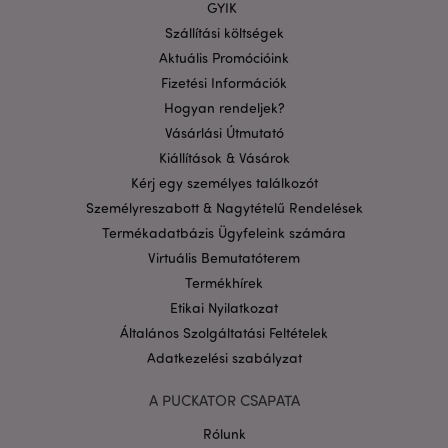
GYIK
fiókkezelést. A weboldal nem használható
megfelelően a feltétlenül szükséges sütik nélkül.
Szállítási költségek
Aktuális Promócióink
Szolgáltató
/
Név
Lejá
Domain
Fizetési Információk
CookieScriptConsent
1
Hogyan rendeljek?
CookieScript
hón
.puckator.hu
Vásárlási Útmutató
Kiállítások & Vásárok
Kérj egy személyes találkozót
Személyreszabott & Nagytételű Rendelések
Termékadatbázis Ügyfeleink számára
Virtuális Bemutatóterem
Termékhírek
PHPSESSID
1 n
PHP.net
16 ó
.puckator.hu
Etikai Nyilatkozat
Google
Általános Szolgáltatási Feltételek
adatvédelmi szabályzatát
Adatkezelési szabályzat
A PUCKATOR CSAPATA
Rólunk