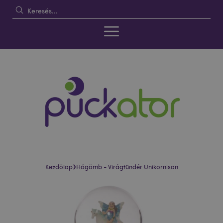
›
Kezdőlap
Hógömb - Virágtündér Unikornison
Ugrás
Ugrás
a
a
képgaléria
képgaléria
végére
elejére