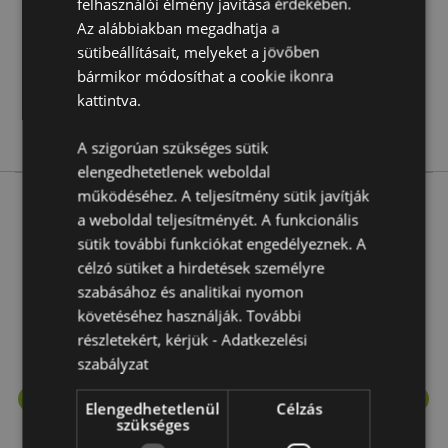
felhasználói élmény javítása érdekében.
48
Az alábbiakban megadhatja a
0.274000
sütibeállításait, melyeket a jövőben
Nem
bármikor módosíthat a cookie ikonra
kattintva.
Nem
Nem
A szigorúan szükséges sütik
elengedhetetlenek weboldal
működéséhez. A teljesítmény sütik javítják
a weboldal teljesítményét. A funkcionális
More from this range
sütik további funkciókat engedélyeznek. A
célzó sütiket a hirdetések személyre
szabásához és analitikai nyomon
követéséhez használják. További
részletekért, kérjük -
Adatkezelési
szabályzat
Elengedhetetlenül
Célzás
szükséges