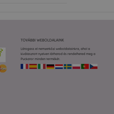
olgáltatás arra
togatók
com süti-
séhez szükséges.
almazások által van
azonosító, amelyet a
k karbantartására
TOVÁBBI WEBOLDALAINK
etlenszerűen
dja az adott
a felhasználó
Látogass el nemzetközi weboldalainkra, ahol a
rtása az oldalak
kiválasztott nyelven láthatod és rendelheted meg a
Puckator minden termékét.
to 2 rendszer
 a felhasználó által
Ez lehetővé teszi
ióinak
dőt fűz hozzá az
dalakhoz, hogy
zását a szerveren.
os információk
a ki a helyi
áttéralkalmazás