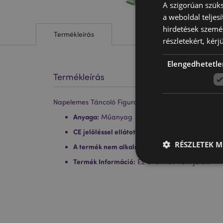
A szigorúan szüks
a weboldal teljes
hirdetések szemé
Termékleírás
részletekért, kérj
Elengedhetetle
Termékleírás
Napelemes Táncoló Figura - Raszta
Anyaga:
Műanyag
CE jelöléssel ellátott termék:
Igen
RÉSZLETEK M
A termék nem alkalmas a következő korosztály
Termék Információ:
Ez a termék nem játék.
A weboldal működéséhe
bejelentkezést és a f