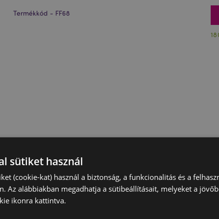
Termékkód - FF68
18
l sütiket használ
iket (cookie-kat) használ a biztonság, a funkcionalitás és a felhas
n. Az alábbiakban megadhatja a sütibeállításait, melyeket a jövő
ie ikonra kattintva.