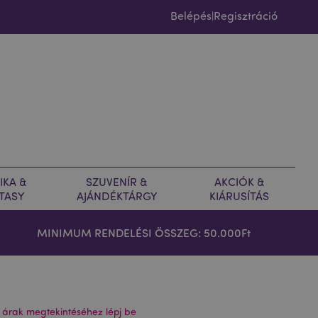
Belépés
Regisztráció
|
IKA &
SZUVENÍR &
AKCIÓK &
TASY
AJÁNDÉKTÁRGY
KIÁRUSÍTÁS
MINIMUM RENDELÉSI ÖSSZEG: 50.000Ft
 árak megtekintéséhez lépj be