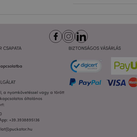
Szolgáltató
/
Lejárat
Leírás
Domain
nt
1
Ezt a sütit a Cookie-Script.com sz
CookieScript
hónap
használja, hogy megjegyezze a lá
.puckator.hu
preferenciáit. Ez a Cookie-Script.
bannerjének a megfelelő működé
1 nap
A süti a PHP nyelven alapuló alk
PHP.net
16 óra
generálva. Ez egy általános célú 
.puckator.hu
felhasználói munkamenet-változó
R CSAPATA
BIZTONSÁGOS VÁSÁRLÁS
használnak. Ez általában egy vél
generált szám, használatának mó
webhelytől függhet, de jó példa 
zabályzatát
bejelentkezett állapotának megta
kapcsolatba
között.
1 nap
Az X-Magento-Vary sütit a Magen
Adobe Inc.
16 óra
használja annak kiemelésére, hogy
puckator.hu
LGÁLAT
kért oldal verziója megváltozott. 
ugyanazon oldal különböző verz
l, a nyomkövetéssel vagy a törött
gyorsítótárban való tárolását.
kapcsolatos általános
rsion
1 év
Véletlenszerű, egyedi számot és i
Adobe Inc.
rt:
ügyféltartalommal rendelkező ol
www.puckator.hu
megakadályozza azok gyorsítótára
0
ülés
Magento, a kereséssel kapcsolat
Adobe Inc.
App: +39.3938895136
rögzítésére szolgál
www.puckator.hu
alat@puckator.hu
1 nap
Ennek a cookie-nak az értéke váltj
Adobe Inc.
gyorsítótár tárolását. Amikor a h