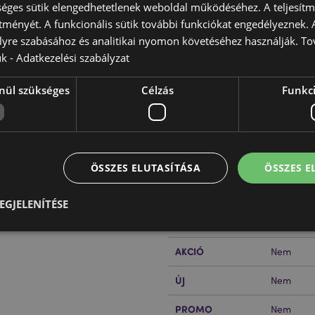
éges sütik elengedhetetlenek weboldal működéséhez. A teljesítmé
ítményét. A funkcionális sütik további funkciókat engedélyeznek. A
lyre szabásához és analitikai nyomon követéséhez használják. To
ük -
Adatkezelési szabályzat
nül szükséges
Célzás
Funkci
Termékjellemzők
További
Méret
Magasság
Információ
EAN Vonalkód
50550717
ÖSSZES ELUTASÍTÁSA
ÖSSZES 
Karton Mennyiség
120
EGJELENÍTÉSE
nak:
0 - 3 Év
Súly (Kg)
0.085000
AKCIÓ
Nem
Elengedhetetlenül szükséges
Célzás
Funkcionalitás
ÚJ
Nem
z feltétlenül szükséges sütik lehetővé teszik a webhely alapvető funkcióit, például a
iókkezelést. A weboldal nem használható megfelelően a feltétlenül szükséges sütik nélkü
PROMO
Nem