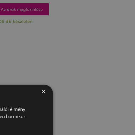
Az árak megtekintése
05 db készleten
×
ználói élmény
ben bármikor