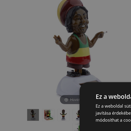
képgaléria
képgaléria
végére
elejére
Ez a webolda
Hover to zoom
Ez a weboldal süt
javítása érdekébe
módosíthat a cook