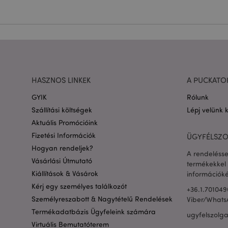
Név
CookieScriptConse
PHPSESSID
HASZNOS LINKEK
A PUCKATO
GYIK
Rólunk
Google adatvédelmi s
Szállítási költségek
Lépj velünk 
Aktuális Promócióink
X-Magento-Vary
Fizetési Információk
ÜGYFÉLSZO
Hogyan rendeljek?
A rendelésse
Vásárlási Útmutató
termékekkel 
private_content_ve
Kiállítások & Vásárok
információké
Kérj egy személyes találkozót
+36.1.701049
searchReport-log
Személyreszabott & Nagytételű Rendelések
Viber/Whats
Termékadatbázis Ügyfeleink számára
ugyfelszolg
mage-cache-sessid
Virtuális Bemutatóterem