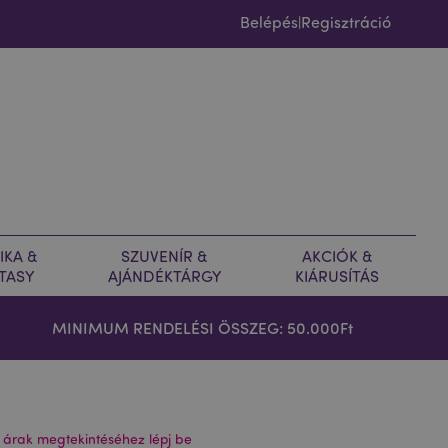
Belépés
Regisztráció
|
IKA &
SZUVENÍR &
AKCIÓK &
TASY
AJÁNDÉKTÁRGY
KIÁRUSÍTÁS
MINIMUM RENDELÉSI ÖSSZEG: 50.000Ft
 árak megtekintéséhez lépj be