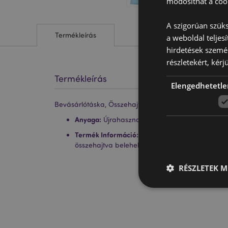
módosíthat a cook
A szigorúan szüks
Termékleírás
a weboldal teljes
hirdetések szemé
részletekért, kérj
Termékleírás
Elengedhetetle
Bevásárlótáska, Összehajtható - Pusheen Macska Luf
Anyaga:
Újrahasznosított Műanyag Palackok (
Termék Információ:
A táska belsejében van egy
összehajtva belehelyezhető a könnyebb tárolá
RÉSZLETEK M
A weboldal működéséhe