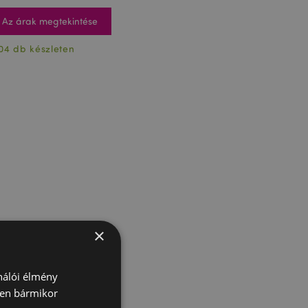
Az árak megtekintése
04 db készleten
×
ználói élmény
ben bármikor