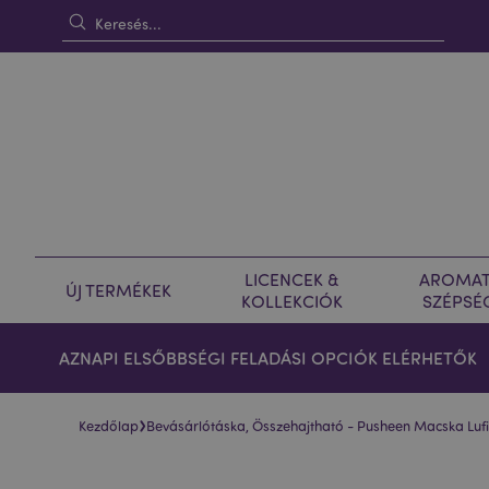
LICENCEK &
AROMAT
ÚJ TERMÉKEK
KOLLEKCIÓK
SZÉPSÉ
AZNAPI ELSŐBBSÉGI FELADÁSI OPCIÓK ELÉRHETŐK
›
Kezdőlap
Bevásárlótáska, Összehajtható - Pusheen Macska Lufi
Ugrás
Ugrás
a
a