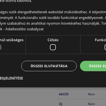
ie ikonra kattintva.
éges sütik elengedhetetlenek weboldal működéséhez. A teljesítmé
ítményét. A funkcionális sütik további funkciókat engedélyeznek. A
lyre szabásához és analitikai nyomon követéséhez használják. To
ük -
Adatkezelési szabályzat
Termékjellemzők
nül szükséges
Célzás
Funkci
További
Méret
Magasság 4
Információ
ikkal
11x13.5x1.5c
RPET)
EAN Vonalkód
5055071510
 kicsi, tároló zseb, amelybe
ÖSSZES ELUTASÍTÁSA
ÖSSZES 
s érdekében.
Karton
180
Mennyiség
EGJELENÍTÉSE
Súly (Kg)
0.078000
AKCIÓ
Nem
Elengedhetetlenül szükséges
Célzás
Funkcionalitás
ÚJ
Nem
z feltétlenül szükséges sütik lehetővé teszik a webhely alapvető funkcióit, például a