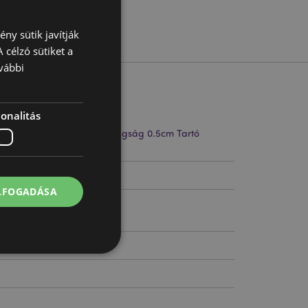
ny sütik javítják
 célzó sütiket a
vábbi
onalitás
2cm Szélesség 44cm Vastagság 0.5cm Tartó
m
403
ELFOGADÁSA
 felhasználói