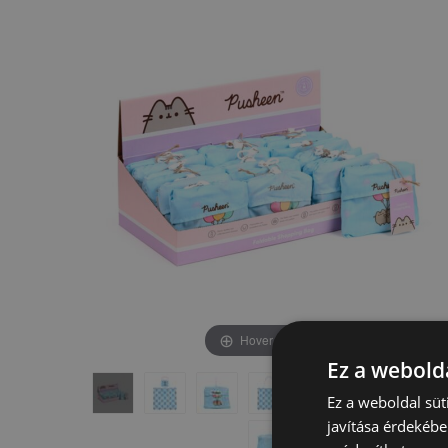
képgaléria
képgaléria
végére
elejére
Hover to zoom
Ez a webolda
Ez a weboldal süt
javítása érdekébe