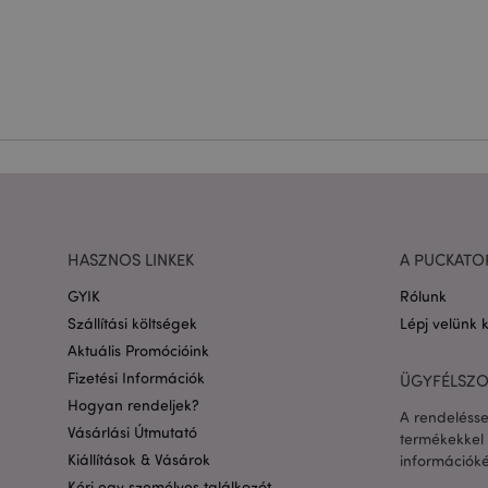
bejelentkezést és a f
Név
CookieScriptConse
PHPSESSID
Google adatvédelmi s
HASZNOS LINKEK
A PUCKATO
GYIK
Rólunk
X-Magento-Vary
Szállítási költségek
Lépj velünk 
Aktuális Promócióink
Fizetési Információk
ÜGYFÉLSZO
Hogyan rendeljek?
private_content_ve
A rendelésse
Vásárlási Útmutató
termékekkel 
Kiállítások & Vásárok
információké
searchReport-log
Kérj egy személyes találkozót