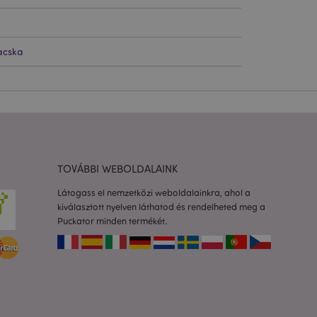
l.
acska
olgáltatás arra
togatók
com süti-
séhez szükséges.
almazások által van
azonosító, amelyet a
k karbantartására
etlenszerűen
dja az adott
a felhasználó
TOVÁBBI WEBOLDALAINK
rtása az oldalak
Látogass el nemzetközi weboldalainkra, ahol a
to 2 rendszer
kiválasztott nyelven láthatod és rendelheted meg a
 a felhasználó által
Puckator minden termékét.
Ez lehetővé teszi
ióinak
dőt fűz hozzá az
dalakhoz, hogy
zását a szerveren.
os információk