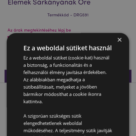
Elemek Sárkányának Őre
Termékkód - DRG591
Az árak megtekintéséhez lépj be
×
Az árak megtekintése
Ez a weboldal sütiket használ
640 db készleten
Ez a weboldal sütiket (cookie-kat) használ
a biztonság, a funkcionalitás és a
felhasználói élmény javítása érdekében.
Termékleírás
Az alábbiakban megadhatja a
sütibeállításait, melyeket a jövőben
bármikor módosíthat a cookie ikonra
Termékleírás
kattintva.
Sötét Legendák Sárkánya - Az Elemek Sárkányának Őre
A szigorúan szükséges sütik
Anyaga:
Rézina
elengedhetetlenek weboldal
működéséhez. A teljesítmény sütik javítják