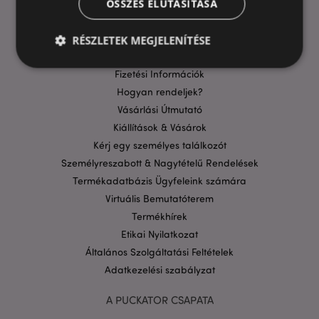
ÖSSZES ELUTASÍTÁSA
GYIK
Szállítási költségek
RÉSZLETEK MEGJELENÍTÉSE
Aktuális Promócióink
Fizetési Információk
Hogyan rendeljek?
Elengedhetetlenül szükséges
Célzás
Vásárlási Útmutató
Funkcionalitás
Kiállítások & Vásárok
A weboldal működéséhez feltétlenül szükséges sütik
Kérj egy személyes találkozót
lehetővé teszik a webhely alapvető funkcióit,
Személyreszabott & Nagytételű Rendelések
például a felhasználói bejelentkezést és a
fiókkezelést. A weboldal nem használható
Termékadatbázis Ügyfeleink számára
megfelelően a feltétlenül szükséges sütik nélkül.
Virtuális Bemutatóterem
Szolgáltató
/
Termékhírek
Név
Lejá
Domain
Etikai Nyilatkozat
CookieScriptConsent
1
CookieScript
Általános Szolgáltatási Feltételek
hón
.puckator.hu
Adatkezelési szabályzat
A PUCKATOR CSAPATA