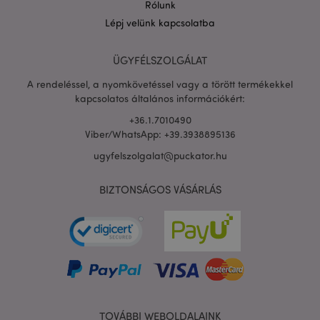
Rólunk
Lépj velünk kapcsolatba
PHPSESSID
1 n
PHP.net
ÜGYFÉLSZOLGÁLAT
16 ó
.puckator.hu
A rendeléssel, a nyomkövetéssel vagy a törött termékekkel
Google
adatvédelmi szabályzatát
kapcsolatos általános információkért:
+36.1.7010490
Viber/WhatsApp: +39.3938895136
ugyfelszolgalat@puckator.hu
BIZTONSÁGOS VÁSÁRLÁS
X-Magento-Vary
1 n
TOVÁBBI WEBOLDALAINK
Adobe Inc.