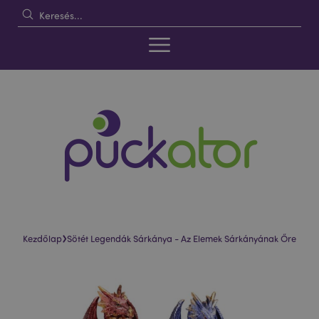
›
Kezdőlap
Sötét Legendák Sárkánya - Az Elemek Sárkányának Őre
Ugrás
Ugrás
a
a
képgaléria
képgaléria
végére
elejére