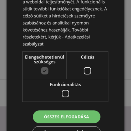
a weboldal teljesítményét. A funkcionális
Termékjellemzők
sütik további funkciókat engedélyeznek. A
További
Magasság 10cm Szélesség 6cm Vastagság 5cm
célzó sütiket a hirdetések személyre
Információ
5055071511639
szabásához és analitikai nyomon
72
követéséhez használják. További
0.204000
részletekért, kérjük -
Adatkezelési
Nem
szabályzat
Nem
Elengedhetetlenül
Célzás
Nem
szükséges
Sötét Legendák
Funkcionalitás
ÖSSZES ELFOGADÁSA
HASZNOS LINKEK