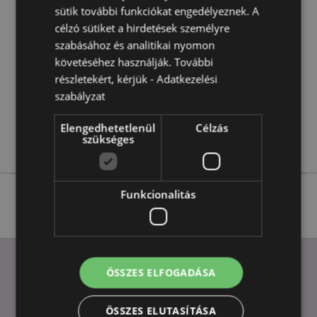
Információ
13cm
sütik további funkciókat engedélyeznek. A
5055071508240
célzó sütiket a hirdetések személyre
szabásához és analitikai nyomon
16
követéséhez használják. További
0.424000
részletekért, kérjük -
Adatkezelési
Nem
szabályzat
Nem
Nem
Elengedhetetlenül
Célzás
szükséges
Sötét Legendák
Funkcionalitás
ÖSSZES ELFOGADÁSA
HASZNOS LINKEK
ÖSSZES ELUTASÍTÁSA