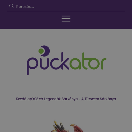
›
Kezdőlap
Sötét Legendák Sárkánya - A Tűzszem Sárkánya
Ugrás
Ugrás
a
a
képgaléria
képgaléria
végére
elejére