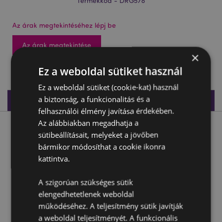
Termékkód - DRG578
Az árak megtekintéséhez lépj be
Az árak megtekintése
×
158 db készleten
Ez a weboldal sütiket használ
Ez a weboldal sütiket (cookie-kat) használ
a biztonság, a funkcionalitás és a
Termékleírás
felhasználói élmény javítása érdekében.
Az alábbiakban megadhatja a
Termékleírás
sütibeállításait, melyeket a jövőben
bármikor módosíthat a cookie ikonra
Sötét Legendák Sárkánya - A Tűzszem Sárkánya
kattintva.
Anyaga:
Rézina
A szigorúan szükséges sütik
elengedhetetlenek weboldal
Termékjellemzők
működéséhez. A teljesítmény sütik javítják
További
Magasság 16.5cm Szélesség 8.5cm Hosszúság
a weboldal teljesítményét. A funkcionális