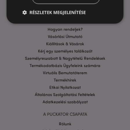
GYIK
Szállítási költségek
RÉSZLETEK MEGJELENÍTÉSE
Aktuális Promócióink
Fizetési Információk
Hogyan rendeljek?
Elengedhetetlenül szükséges
Célzás
Vásárlási Útmutató
Kiállítások & Vásárok
Funkcionalitás
Kérj egy személyes találkozót
A weboldal működéséhez feltétlenül szükséges sütik
Személyreszabott & Nagytételű Rendelések
lehetővé teszik a webhely alapvető funkcióit,
például a felhasználói bejelentkezést és a
Termékadatbázis Ügyfeleink számára
fiókkezelést. A weboldal nem használható
Virtuális Bemutatóterem
megfelelően a feltétlenül szükséges sütik nélkül.
Termékhírek
Szolgáltató
/
Név
Lejá
Domain
Etikai Nyilatkozat
Általános Szolgáltatási Feltételek
CookieScriptConsent
1
CookieScript
hón
.puckator.hu
Adatkezelési szabályzat
A PUCKATOR CSAPATA
Rólunk