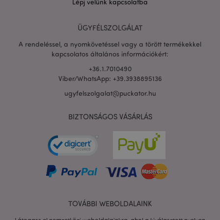
Lépj velünk kapcsolatba
ÜGYFÉLSZOLGÁLAT
PHPSESSID
1 n
PHP.net
16 ó
.puckator.hu
A rendeléssel, a nyomkövetéssel vagy a törött termékekkel
Google
kapcsolatos általános információkért:
adatvédelmi szabályzatát
+36.1.7010490
Viber/WhatsApp: +39.3938895136
ugyfelszolgalat@puckator.hu
BIZTONSÁGOS VÁSÁRLÁS
TOVÁBBI WEBOLDALAINK
X-Magento-Vary
1 n
Adobe Inc.
16 ó
puckator.hu