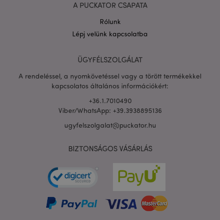
A PUCKATOR CSAPATA
Rólunk
Lépj velünk kapcsolatba
PHPSESSID
1 n
PHP.net
16 ó
.puckator.hu
ÜGYFÉLSZOLGÁLAT
Google
A rendeléssel, a nyomkövetéssel vagy a törött termékekkel
adatvédelmi szabályzatát
kapcsolatos általános információkért:
+36.1.7010490
Viber/WhatsApp: +39.3938895136
ugyfelszolgalat@puckator.hu
BIZTONSÁGOS VÁSÁRLÁS