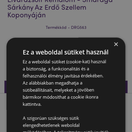
Sárkány Az Erdő Szellem
Koponyáján
Termékkód - DRG563
×
Az árak megtekintéséhez lépj be
Ez a weboldal sütiket használ
Az árak megtekintése
Ez a weboldal sütiket (cookie-kat) használ
90 db készleten
a biztonság, a funkcionalitás és a
felhasználói élmény javítása érdekében.
Az alábbiakban megadhatja a
Termékleírás
sütibeállításait, melyeket a jövőben
bármikor módosíthat a cookie ikonra
kattintva.
Termékleírás
A szigorúan szükséges sütik
Elvarázsolt Rémálom - Smaragd Sárkány Az Erdő Szellem
elengedhetetlenek weboldal
Koponyáján