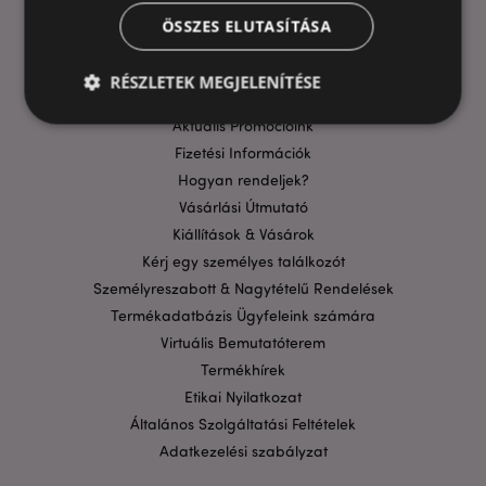
ÖSSZES ELUTASÍTÁSA
HASZNOS LINKEK
GYIK
RÉSZLETEK MEGJELENÍTÉSE
Szállítási költségek
Aktuális Promócióink
Fizetési Információk
Elengedhetetlenül szükséges
Célzás
Hogyan rendeljek?
Funkcionalitás
Vásárlási Útmutató
Kiállítások & Vásárok
A weboldal működéséhez feltétlenül szükséges sütik
lehetővé teszik a webhely alapvető funkcióit,
Kérj egy személyes találkozót
például a felhasználói bejelentkezést és a
Személyreszabott & Nagytételű Rendelések
fiókkezelést. A weboldal nem használható
megfelelően a feltétlenül szükséges sütik nélkül.
Termékadatbázis Ügyfeleink számára
Szolgáltató
/
Virtuális Bemutatóterem
Név
Lejá
Domain
Termékhírek
CookieScriptConsent
1
CookieScript
Etikai Nyilatkozat
hón
.puckator.hu
Általános Szolgáltatási Feltételek
Adatkezelési szabályzat