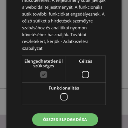
működéséhez. A teljesítmény sütik javítják
Anyaga:
Rézina
a weboldal teljesítményét. A funkcionális
sütik további funkciókat engedélyeznek. A
Termékjellemzők
célzó sütiket a hirdetések személyre
szabásához és analitikai nyomon
További
Magasság 23cm Szélesség 15cm Hosszúság 9.5cm
követéséhez használják. További
Információ
5055071796180
részletekért, kérjük -
Adatkezelési
8
szabályzat
0.838000
Igen
Elengedhetetlenül
Célzás
szükséges
Nem
Nem
Funkcionalitás
ÖSSZES ELFOGADÁSA