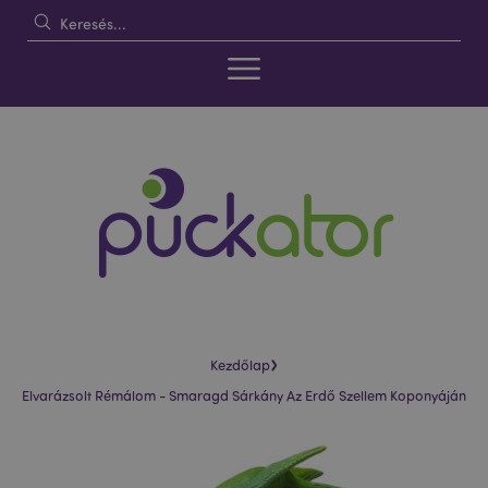
›
Kezdőlap
Elvarázsolt Rémálom - Smaragd Sárkány Az Erdő Szellem Koponyáján
Ugrás
Ugrás
a
a
képgaléria
képgaléria