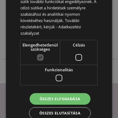
sütik további funkciókat engedélyeznek. A
Információ
5055071792076
célzó sütiket a hirdetések személyre
12
szabásához és analitikai nyomon
0.578000
követéséhez használják. További
Nem
részletekért, kérjük -
Adatkezelési
szabályzat
Nem
Nem
Elengedhetetlenül
Célzás
Sötét Legendák
szükséges
Funkcionalitás
ÖSSZES ELFOGADÁSA
HASZNOS LINKEK
ÖSSZES ELUTASÍTÁSA
GYIK