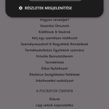
Szállítási költségek
Aktuális Promócióink
RÉSZLETEK MEGJELENÍTÉSE
Fizetési Információk
Hogyan rendeljek?
Vásárlási Útmutató
Elengedhetetlenül szükséges
Célzás
Kiállítások & Vásárok
Funkcionalitás
Kérj egy személyes találkozót
A weboldal működéséhez feltétlenül szükséges sütik
Személyreszabott & Nagytételű Rendelések
lehetővé teszik a webhely alapvető funkcióit,
Termékadatbázis Ügyfeleink számára
például a felhasználói bejelentkezést és a
fiókkezelést. A weboldal nem használható
Virtuális Bemutatóterem
megfelelően a feltétlenül szükséges sütik nélkül.
Termékhírek
Szolgáltató
/
Név
Lejá
Etikai Nyilatkozat
Domain
Általános Szolgáltatási Feltételek
CookieScriptConsent
1
CookieScript
Adatkezelési szabályzat
hón
.puckator.hu
A PUCKATOR CSAPATA
Rólunk
Lépj velünk kapcsolatba