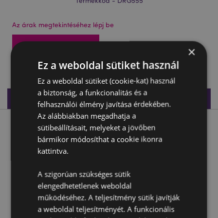
Termékkód - DRG555
Az árak megtekintéséhez lépj be
Az árak megtekintése
×
Ez a weboldal sütiket használ
51 db készleten
Ez a weboldal sütiket (cookie-kat) használ
a biztonság, a funkcionalitás és a
Termékleírás
felhasználói élmény javítása érdekében.
Az alábbiakban megadhatja a
sütibeállításait, melyeket a jövőben
Termékleírás
bármikor módosíthat a cookie ikonra
kattintva.
Sötét Legendák Sárkánya - Az Égi Sárkány Szelleme
Anyaga:
Rézina
A szigorúan szükséges sütik
elengedhetetlenek weboldal
működéséhez. A teljesítmény sütik javítják
Termékjellemzők
a weboldal teljesítményét. A funkcionális
További
Magasság 16.5cm Szélesség 13cm Vastagság 11cm