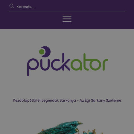
›
Kezdőlap
Sötét Legendák Sárkánya - Az Égi Sárkány Szelleme
Ugrás
Ugrás
a
a
képgaléria
képgaléria
végére
elejére