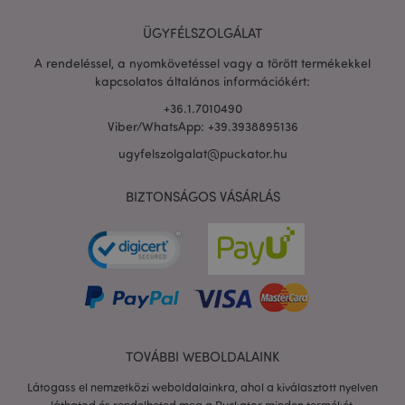
ÜGYFÉLSZOLGÁLAT
PHPSESSID
1 n
PHP.net
16 ó
.puckator.hu
A rendeléssel, a nyomkövetéssel vagy a törött termékekkel
kapcsolatos általános információkért:
Google
adatvédelmi szabályzatát
+36.1.7010490
Viber/WhatsApp: +39.3938895136
ugyfelszolgalat@puckator.hu
BIZTONSÁGOS VÁSÁRLÁS
TOVÁBBI WEBOLDALAINK
X-Magento-Vary
1 n
Adobe Inc.
Látogass el nemzetközi weboldalainkra, ahol a kiválasztott nyelven
16 ó
puckator.hu