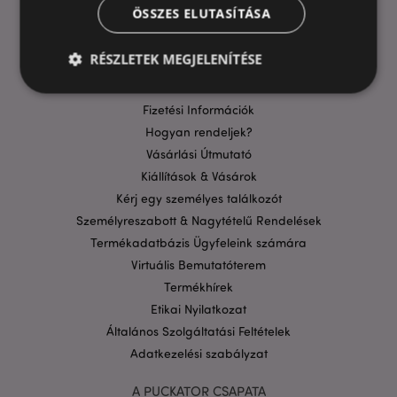
ÖSSZES ELUTASÍTÁSA
HASZNOS LINKEK
GYIK
RÉSZLETEK MEGJELENÍTÉSE
Szállítási költségek
Aktuális Promócióink
Fizetési Információk
Elengedhetetlenül szükséges
Célzás
Hogyan rendeljek?
Vásárlási Útmutató
Funkcionalitás
Kiállítások & Vásárok
A weboldal működéséhez feltétlenül szükséges sütik
Kérj egy személyes találkozót
lehetővé teszik a webhely alapvető funkcióit,
például a felhasználói bejelentkezést és a
Személyreszabott & Nagytételű Rendelések
fiókkezelést. A weboldal nem használható
Termékadatbázis Ügyfeleink számára
megfelelően a feltétlenül szükséges sütik nélkül.
Virtuális Bemutatóterem
Szolgáltató
/
Név
Lejá
Domain
Termékhírek
Etikai Nyilatkozat
CookieScriptConsent
1
CookieScript
hón
.puckator.hu
Általános Szolgáltatási Feltételek
Adatkezelési szabályzat
A PUCKATOR CSAPATA