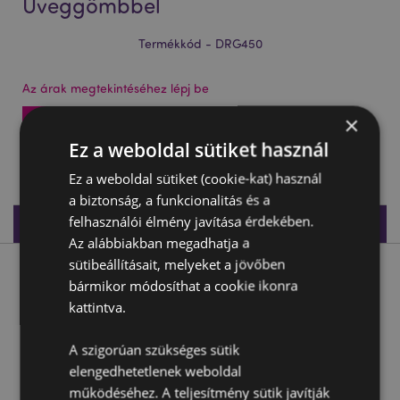
Üveggömbbel
Termékkód - DRG450
Az árak megtekintéséhez lépj be
×
Az árak megtekintése
Ez a weboldal sütiket használ
1020 db készleten
Ez a weboldal sütiket (cookie-kat) használ
a biztonság, a funkcionalitás és a
felhasználói élmény javítása érdekében.
Termékleírás
Az alábbiakban megadhatja a
sütibeállításait, melyeket a jövőben
Termékleírás
bármikor módosíthat a cookie ikonra
kattintva.
Elemek Sárkánya - Mindent Látó Üveggömbbel
A szigorúan szükséges sütik
Anyaga:
Rézina
elengedhetetlenek weboldal
működéséhez. A teljesítmény sütik javítják