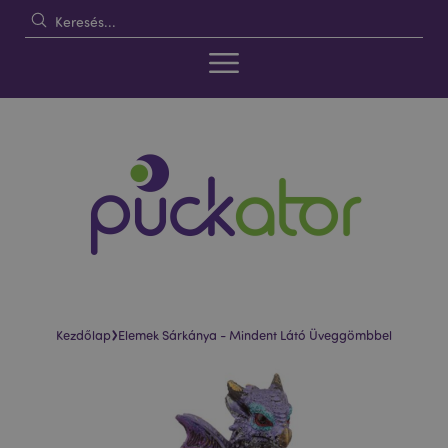
›
Kezdőlap
Elemek Sárkánya - Mindent Látó Üveggömbbel
Ugrás
Ugrás
a
a
képgaléria
képgaléria
végére
elejére