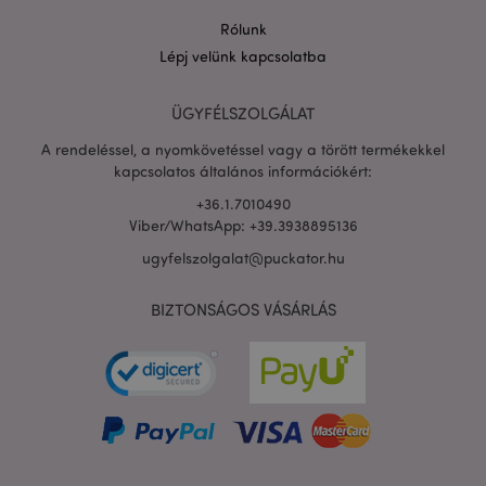
Rólunk
Lépj velünk kapcsolatba
PHPSESSID
1 n
PHP.net
16 ó
.puckator.hu
ÜGYFÉLSZOLGÁLAT
Google
A rendeléssel, a nyomkövetéssel vagy a törött termékekkel
adatvédelmi szabályzatát
kapcsolatos általános információkért:
+36.1.7010490
Viber/WhatsApp: +39.3938895136
ugyfelszolgalat@puckator.hu
BIZTONSÁGOS VÁSÁRLÁS