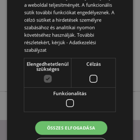
Termékjellemzők
a weboldal teljesítményét. A funkcionális
További
Magasság 5-5.5cm Szélesség 4.5-5.5cm
sütik további funkciókat engedélyeznek. A
Információ
Vastagság 3.5-4cm
célzó sütiket a hirdetések személyre
5055071739231
szabásához és analitikai nyomon
követéséhez használják. További
144
részletekért, kérjük -
Adatkezelési
0.068000
szabályzat
Nem
Nem
Elengedhetetlenül
Célzás
szükséges
Nem
Elements
Funkcionalitás
ÖSSZES ELFOGADÁSA