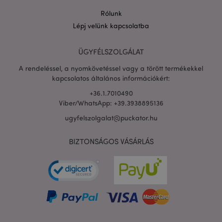
Rólunk
Lépj velünk kapcsolatba
PHPSESSID
1 n
PHP.net
16 ó
.puckator.hu
ÜGYFÉLSZOLGÁLAT
Google
A rendeléssel, a nyomkövetéssel vagy a törött termékekkel
adatvédelmi szabályzatát
kapcsolatos általános információkért:
+36.1.7010490
Viber/WhatsApp: +39.3938895136
ugyfelszolgalat@puckator.hu
BIZTONSÁGOS VÁSÁRLÁS