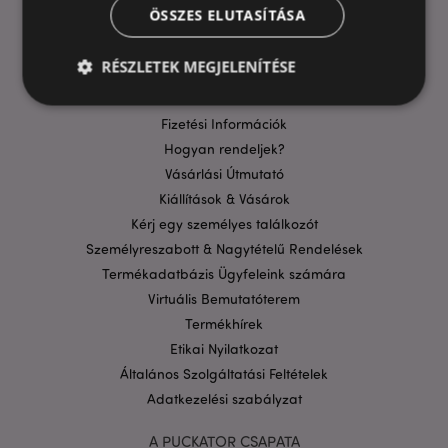
ÖSSZES ELUTASÍTÁSA
HASZNOS LINKEK
GYIK
RÉSZLETEK MEGJELENÍTÉSE
Szállítási költségek
Aktuális Promócióink
Fizetési Információk
Elengedhetetlenül szükséges
Célzás
Hogyan rendeljek?
Vásárlási Útmutató
Funkcionalitás
Kiállítások & Vásárok
A weboldal működéséhez feltétlenül szükséges sütik
Kérj egy személyes találkozót
lehetővé teszik a webhely alapvető funkcióit,
például a felhasználói bejelentkezést és a
Személyreszabott & Nagytételű Rendelések
fiókkezelést. A weboldal nem használható
Termékadatbázis Ügyfeleink számára
megfelelően a feltétlenül szükséges sütik nélkül.
Virtuális Bemutatóterem
Szolgáltató
/
Név
Lejá
Domain
Termékhírek
Etikai Nyilatkozat
CookieScriptConsent
1
CookieScript
hón
.puckator.hu
Általános Szolgáltatási Feltételek
Adatkezelési szabályzat
A PUCKATOR CSAPATA