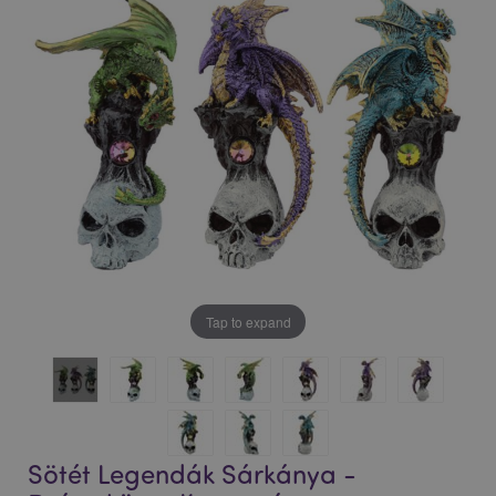
Tap to expand
Sötét Legendák Sárkánya -