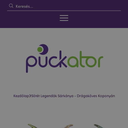
›
Kezdőlap
Sötét Legendák Sárkánya - Drágaköves Koponyán
Ugrás
Ugrás
a
a
képgaléria
képgaléria
végére
elejére