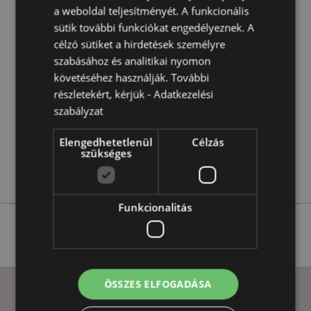
Termékjellemzők
a weboldal teljesítményét. A funkcionális
További
Magasság 10.5-11cm Szélesség 5.5-6cm Vastagság
sütik további funkciókat engedélyeznek. A
Információ
5-5.5cm
célzó sütiket a hirdetések személyre
5055071739224
szabásához és analitikai nyomon
követéséhez használják. További
96
részletekért, kérjük -
Adatkezelési
0.115000
szabályzat
Nem
Nem
Elengedhetetlenül
Célzás
szükséges
Nem
Sötét Legendák
Funkcionalitás
ÖSSZES ELFOGADÁSA