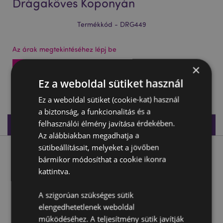
Drágaköves Koponyán
Termékkód - DRG449
Az árak megtekintéséhez lépj be
×
Az árak megtekintése
Ez a weboldal sütiket használ
267 db készleten
Ez a weboldal sütiket (cookie-kat) használ
a biztonság, a funkcionalitás és a
felhasználói élmény javítása érdekében.
Termékleírás
Az alábbiakban megadhatja a
sütibeállításait, melyeket a jövőben
Termékleírás
bármikor módosíthat a cookie ikonra
kattintva.
Sötét Legendák Sárkánya - Drágaköves Koponyán
A szigorúan szükséges sütik
Anyaga:
Rézina
elengedhetetlenek weboldal
működéséhez. A teljesítmény sütik javítják