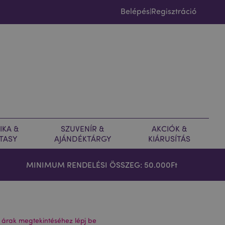
Belépés
Regisztráció
|
IKA &
SZUVENÍR &
AKCIÓK &
TASY
AJÁNDÉKTÁRGY
KIÁRUSÍTÁS
MINIMUM RENDELÉSI ÖSSZEG: 50.000Ft
 árak megtekintéséhez lépj be