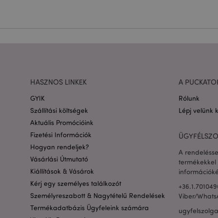
Név
CookieScriptConse
PHPSESSID
HASZNOS LINKEK
A PUCKATO
GYIK
Rólunk
Google adatvédelmi s
Szállítási költségek
Lépj velünk 
Aktuális Promócióink
X-Magento-Vary
Fizetési Információk
ÜGYFÉLSZO
Hogyan rendeljek?
A rendelésse
Vásárlási Útmutató
termékekkel 
private_content_ve
Kiállítások & Vásárok
információké
Kérj egy személyes találkozót
+36.1.701049
searchReport-log
Személyreszabott & Nagytételű Rendelések
Viber/Whats
Termékadatbázis Ügyfeleink számára
ugyfelszolg
mage-cache-sessid