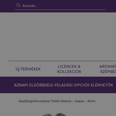
LICENCEK &
AROMAT
ÚJ TERMÉKEK
KOLLEKCIÓK
SZÉPSÉ
AZNAPI ELSŐBBSÉGI FELADÁSI OPCIÓK ELÉRHETŐK
›
Kezdőlap
Homokkal Töltött Állatok - Gekkó - 45cm
Ugrás
Ugrás
a
a