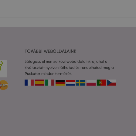
olgáltatás arra
togatók
com süti-
séhez szükséges.
almazások által van
azonosító, amelyet a
k karbantartására
TOVÁBBI WEBOLDALAINK
etlenszerűen
dja az adott
a felhasználó
Látogass el nemzetközi weboldalainkra, ahol a
rtása az oldalak
kiválasztott nyelven láthatod és rendelheted meg a
Puckator minden termékét.
to 2 rendszer
 a felhasználó által
Ez lehetővé teszi
ióinak
dőt fűz hozzá az
dalakhoz, hogy
zását a szerveren.
os információk
a ki a helyi