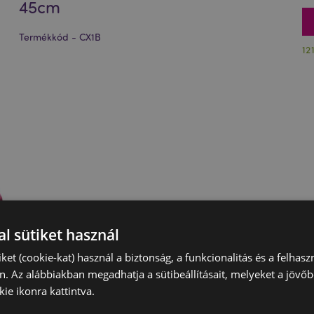
45cm
Termékkód - CX1B
12
l sütiket használ
iket (cookie-kat) használ a biztonság, a funkcionalitás és a felhas
n. Az alábbiakban megadhatja a sütibeállításait, melyeket a jövő
ie ikonra kattintva.