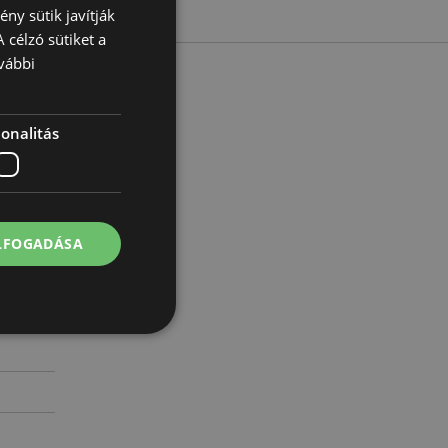
ny sütik javítják
 célzó sütiket a
vábbi
onalitás
g 45cm
02200
ELFOGADÁSA
 felhasználói
l.