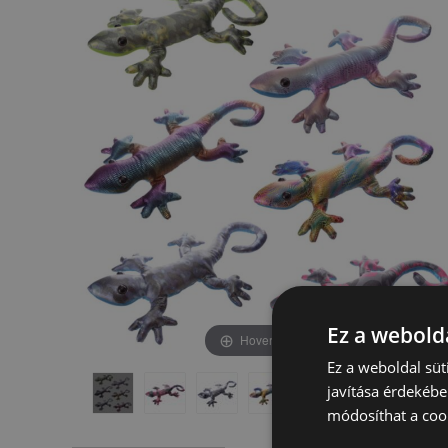
képgaléria
képgaléria
végére
elejére
Ez a webolda
Hover to zoom
Ez a weboldal süt
javítása érdekébe
módosíthat a cook