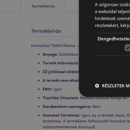
A szigorúan szüks
Termékleírás
a weboldal teljes
hirdetések szemé
részletekért, kérj
Termékleírás
Elengedhetetle
Homokkal Töltött Állatok - Gekkó - 45cm
Anyaga:
Szintetikus szövet és vatta, finom szemű
Termék Információ:
Papírnehezékként lett terv
CE jelöléssel ellátott termék:
Igen
A termék nem alkalmas a következő korosztály
RÉSZLETEK M
EN71:
Igen
Tisztítási Útmutató:
Nedves ruhával törölje át.
Darabonként csomagolva:
Nem
Homokot Tartalmaz:
Igen, ez a termék tiszta,
A weboldal működéséhe
tartalmaz. A termékben felhasznált homokot tes
bejelentkezést és a f
azbesztmentesnek bizonyult.