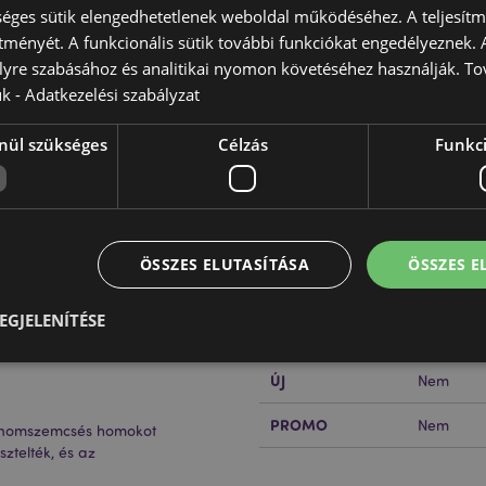
éges sütik elengedhetetlenek weboldal működéséhez. A teljesítmé
ítményét. A funkcionális sütik további funkciókat engedélyeznek. A
lyre szabásához és analitikai nyomon követéséhez használják. To
ük -
Adatkezelési szabályzat
Termékjellemzők
nül szükséges
Célzás
Funkci
További
Méret
Hosszúsá
Információ
EAN Vonalkód
, tisztított homok
50550715
ezve, a termék nem játék.
Karton Mennyiség
12
ÖSSZES ELUTASÍTÁSA
ÖSSZES 
Súly (Kg)
1.204000
nak:
0 - 3 Év
EGJELENÍTÉSE
AKCIÓ
Nem
ÚJ
Nem
Elengedhetetlenül szükséges
Célzás
Funkcionalitás
PROMO
Nem
 finomszemcsés homokot
z feltétlenül szükséges sütik lehetővé teszik a webhely alapvető funkcióit, például a
ztelték, és az
iókkezelést. A weboldal nem használható megfelelően a feltétlenül szükséges sütik nélkü