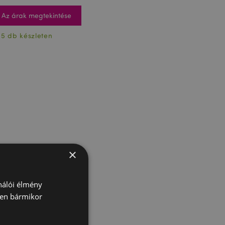
Az árak megtekintése
15 db készleten
×
ználói élmény
ben bármikor