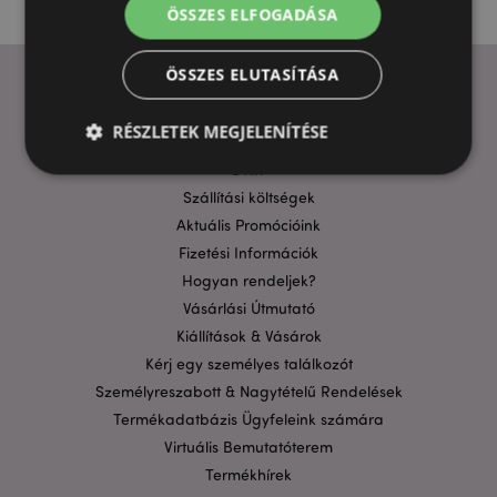
ÖSSZES ELFOGADÁSA
ÖSSZES ELUTASÍTÁSA
RÉSZLETEK MEGJELENÍTÉSE
HASZNOS LINKEK
GYIK
Szállítási költségek
Elengedhetetlenül szükséges
Célzás
Aktuális Promócióink
Funkcionalitás
Fizetési Információk
Hogyan rendeljek?
A weboldal működéséhez feltétlenül szükséges sütik
Vásárlási Útmutató
lehetővé teszik a webhely alapvető funkcióit,
például a felhasználói bejelentkezést és a
Kiállítások & Vásárok
fiókkezelést. A weboldal nem használható
Kérj egy személyes találkozót
megfelelően a feltétlenül szükséges sütik nélkül.
Személyreszabott & Nagytételű Rendelések
Szolgáltató
/
Név
Lejá
Domain
Termékadatbázis Ügyfeleink számára
Virtuális Bemutatóterem
CookieScriptConsent
1
CookieScript
hón
.puckator.hu
Termékhírek