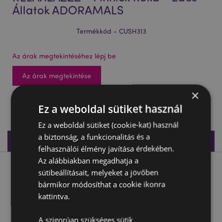
Állatok ADORAMALS
Termékkód - CUSH313
Az árak megtekintéséhez lépj be
Az árak megtekintése
×
ÉRKEZIK: 27/09/2026
Ez a weboldal sütiket használ
Ez a weboldal sütiket (cookie-kat) használ
a biztonság, a funkcionalitás és a
Termékleírás
felhasználói élmény javítása érdekében.
Az alábbiakban megadhatja a
Termékleírás
sütibeállításait, melyeket a jövőben
bármikor módosíthat a cookie ikonra
kattintva.
Utazópárna Szemmaszkkal, Plüss RELAXEAZZZ - Finnick
Róka - Édes Állatok ADORAMALS
A szigorúan szükséges sütik
Anyaga:
95% Poliészter és 5% Spandex