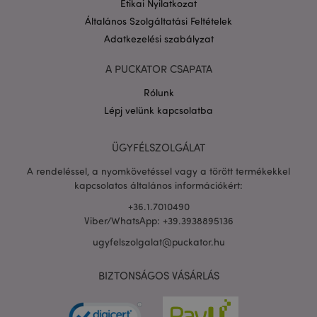
Etikai Nyilatkozat
Általános Szolgáltatási Feltételek
Adatkezelési szabályzat
A PUCKATOR CSAPATA
Rólunk
PHPSESSID
1 n
PHP.net
16 ó
.puckator.hu
Lépj velünk kapcsolatba
Google
adatvédelmi szabályzatát
ÜGYFÉLSZOLGÁLAT
A rendeléssel, a nyomkövetéssel vagy a törött termékekkel
kapcsolatos általános információkért:
+36.1.7010490
Viber/WhatsApp: +39.3938895136
ugyfelszolgalat@puckator.hu
BIZTONSÁGOS VÁSÁRLÁS