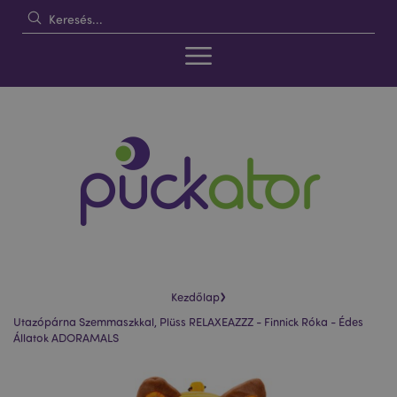
›
Kezdőlap
Utazópárna Szemmaszkkal, Plüss RELAXEAZZZ - Finnick Róka - Édes
Állatok ADORAMALS
Ugrás
Ugrás
a
a