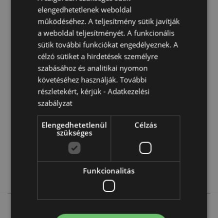
elengedhetetlenek weboldal
A Gift of the Year nyertese:
A Hot Novelty 2020
működéséhez. A teljesítmény sütik javítják
kategóriában
a weboldal teljesítményét. A funkcionális
sütik további funkciókat engedélyeznek. A
Termékjellemzők
célzó sütiket a hirdetések személyre
szabásához és analitikai nyomon
További
Magasság 17cm Szélesség 15cm Vastagság 11cm
Információ
Kinyitva 16x29x7cm
követéséhez használják. További
részletekért, kérjük -
Adatkezelési
5055071779237
szabályzat
56
0.177000
Elengedhetetlenül
Célzás
Nem
szükséges
Nem
Nem
Funkcionalitás
Relaxeazzz