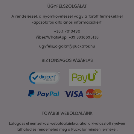
ÜGYFÉLSZOLGÁLAT
A rendeléssel, a nyomkövetéssel vagy a törött termékekkel
kapcsolatos általános információkért:
+36.1.7010490
Viber/WhatsApp: +39.3938895136
ugyfelszolgalat@puckator.hu
X-Magento-Vary
1 n
Adobe Inc.
16 ó
puckator.hu
BIZTONSÁGOS VÁSÁRLÁS
TOVÁBBI WEBOLDALAINK
private_content_version
1 é
Adobe Inc.
Látogass el nemzetközi weboldalainkra, ahol a kiválasztott nyelven
www.puckator.hu
láthatod és rendelheted meg a Puckator minden termékét.