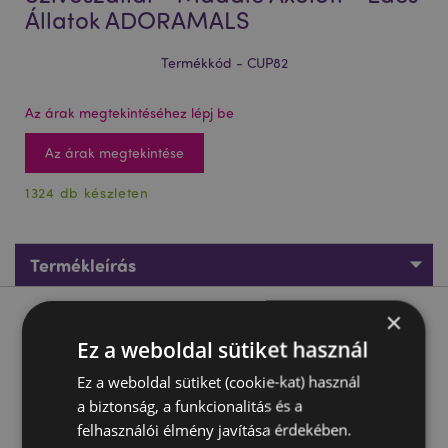
Állatok ADORAMALS
Termékkód - CUP82
Az árak megtekintéséhez lépj be
Az árak megtekintése
1324 db készleten
Termékleírás
×
Termékleírás
Ez a weboldal sütiket használ
Pohár Pomponos Tetővel és Szívószállal - Maddie Axolotl -
Ez a weboldal sütiket (cookie-kat) használ
Édes Állatok ADORAMALS
a biztonság, a funkcionalitás és a
Anyaga:
Polisztirol (Pohár és Tető) és Polietilén
felhasználói élmény javítása érdekében.
(Szívószál), Poliészter, Szilikon