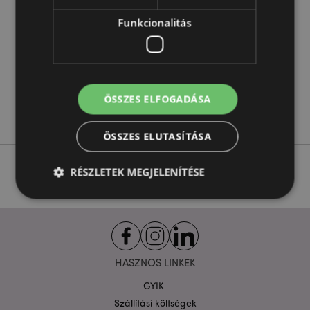
5055071510175
48
Funkcionalitás
0.275000
Nem
Nem
Nem
ÖSSZES ELFOGADÁSA
Adoramals
ÖSSZES ELUTASÍTÁSA
RÉSZLETEK MEGJELENÍTÉSE
Elengedhetetlenül szükséges
Célzás
Funkcionalitás
HASZNOS LINKEK
A weboldal működéséhez feltétlenül szükséges sütik
lehetővé teszik a webhely alapvető funkcióit,
GYIK
például a felhasználói bejelentkezést és a
Szállítási költségek
fiókkezelést. A weboldal nem használható