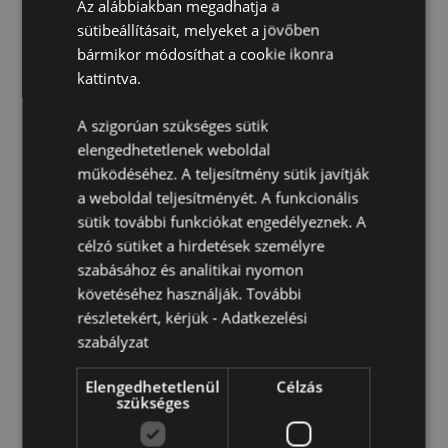
Az alábbiakban megadhatja a
Élelmiszerekkel közvetlenül érintkeztethető anyag:
sütibeállításait, melyeket a jövőben
Igen
bármikor módosíthat a cookie ikonra
kattintva.
Mikrohullámú sütőben való használatra alkalmas:
Nem
A szigorúan szükséges sütik
Mosogatógépben mosható:
Nem
elengedhetetlenek weboldal
BPA-mentes:
Igen
működéséhez. A teljesítmény sütik javítják
Űrtartalom:
500ml
a weboldal teljesítményét. A funkcionális
Termék Információ:
A duplafalú poharaink tovább
sütik további funkciókat engedélyeznek. A
hidegen tartják a hideg folyadékokat. Nem
célzó sütiket a hirdetések személyre
alkalmasak meleg folyadékokhoz.
szabásához és analitikai nyomon
Biztonsági Információ:
A szívószál nem alkalmas 5 év
követéséhez használják. További
alatti gyermekeknek.
részletekért, kérjük -
Adatkezelési
szabályzat
Termékjellemzők
Elengedhetetlenül
Célzás
További
szükséges
Magasság 21.5cm Szélesség 9cm Vastagság 9cm
Információ
Szívószál 23cm