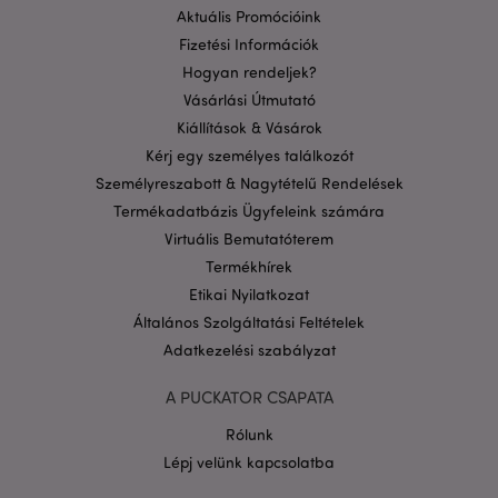
megfelelően a feltétlenül szükséges sütik nélkül.
Aktuális Promócióink
Fizetési Információk
Szolgáltató
/
Név
Lejá
Domain
Hogyan rendeljek?
CookieScriptConsent
1
CookieScript
Vásárlási Útmutató
hón
.puckator.hu
Kiállítások & Vásárok
Kérj egy személyes találkozót
Személyreszabott & Nagytételű Rendelések
Termékadatbázis Ügyfeleink számára
Virtuális Bemutatóterem
Termékhírek
Etikai Nyilatkozat
PHPSESSID
1 n
PHP.net
16 ó
.puckator.hu
Általános Szolgáltatási Feltételek
Google
Adatkezelési szabályzat
adatvédelmi szabályzatát
A PUCKATOR CSAPATA
Rólunk
Lépj velünk kapcsolatba