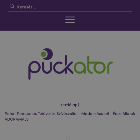
›
Kezdőlap
Pohár Pomponos Tetővel és Szívószállal - Maddie Axolotl - Édes Állatok
ADORAMALS
Ugrás
Ugrás
a
a