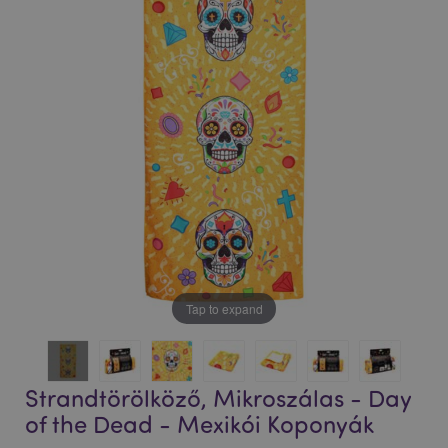
végére
elejére
Tap to expand
Strandtörölköző, Mikroszálas - Day
of the Dead - Mexikói Koponyák