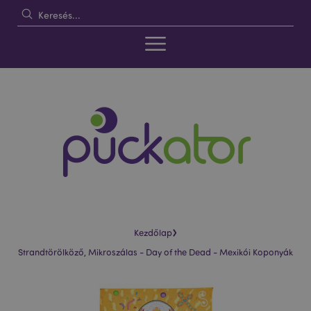
›
Kezdőlap
Strandtörölköző, Mikroszálas - Day of the Dead - Mexikói Koponyák
Ugrás
Ugrás
a
a
képgaléria
képgaléria