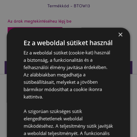
Termékkód - BTOW13
Az árak megtekintéséhez lépj be
×
Az árak megtekintése
Ez a weboldal sütiket használ
1078 db készleten
Ez a weboldal sütiket (cookie-kat) használ
a biztonság, a funkcionalitás és a
Termékleírás
felhasználói élmény javítása érdekében.
Az alábbiakban megadhatja a
sütibeállításait, melyeket a jövőben
Termékleírás
bármikor módosíthat a cookie ikonra
kattintva.
Strandtörölköző, Mikroszálas - Day of the Dead - Mexikói
Koponyák
A szigorúan szükséges sütik
Anyaga:
88% Poliészter, 12% Poliamid
elengedhetetlenek weboldal
működéséhez. A teljesítmény sütik javítják
a weboldal teljesítményét. A funkcionális
Termékjellemzők