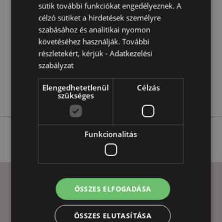
sütik további funkciókat engedélyeznek. A
További
Magasság 180cm Szélesség 85cm Vastagság 0.1cm
célzó sütiket a hirdetések személyre
Információ
5055071508806
szabásához és analitikai nyomon
követéséhez használják. További
36
részletekért, kérjük -
Adatkezelési
0.354000
szabályzat
Igen
Nem
Elengedhetetlenül
Célzás
Nem
szükséges
Funkcionalitás
ÖSSZES ELFOGADÁSA
HASZNOS LINKEK
ÖSSZES ELUTASÍTÁSA
GYIK