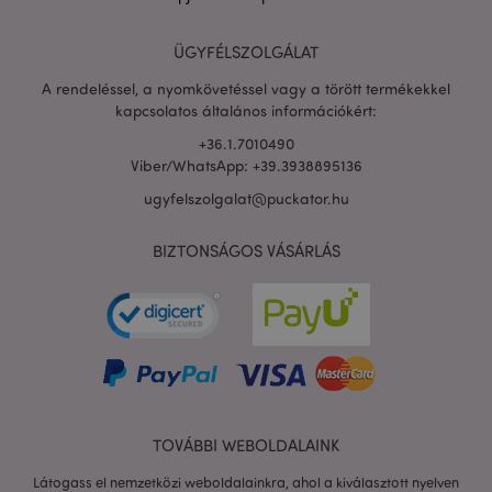
ÜGYFÉLSZOLGÁLAT
PHPSESSID
1 n
PHP.net
16 ó
.puckator.hu
A rendeléssel, a nyomkövetéssel vagy a törött termékekkel
Google
kapcsolatos általános információkért:
adatvédelmi szabályzatát
+36.1.7010490
Viber/WhatsApp: +39.3938895136
ugyfelszolgalat@puckator.hu
BIZTONSÁGOS VÁSÁRLÁS
TOVÁBBI WEBOLDALAINK
X-Magento-Vary
1 n
Adobe Inc.
16 ó
puckator.hu
Látogass el nemzetközi weboldalainkra, ahol a kiválasztott nyelven