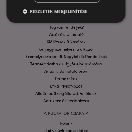
Szállítási költségek
RÉSZLETEK MEGJELENÍTÉSE
Aktuális Promócióink
Fizetési Információk
Hogyan rendeljek?
Vásárlási Útmutató
Elengedhetetlenül szükséges
Célzás
Kiállítások & Vásárok
Funkcionalitás
Kérj egy személyes találkozót
A weboldal működéséhez feltétlenül szükséges sütik
Személyreszabott & Nagytételű Rendelések
lehetővé teszik a webhely alapvető funkcióit,
például a felhasználói bejelentkezést és a
Termékadatbázis Ügyfeleink számára
fiókkezelést. A weboldal nem használható
Virtuális Bemutatóterem
megfelelően a feltétlenül szükséges sütik nélkül.
Termékhírek
Szolgáltató
/
Név
Lejá
Etikai Nyilatkozat
Domain
Általános Szolgáltatási Feltételek
CookieScriptConsent
1
CookieScript
hón
.puckator.hu
Adatkezelési szabályzat
A PUCKATOR CSAPATA
Rólunk
Lépj velünk kapcsolatba