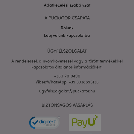
Adatkezelési szabályzat
X-Magento-Vary
1 n
Adobe Inc.
16 ó
puckator.hu
A PUCKATOR CSAPATA
Rólunk
Lépj velünk kapcsolatba
ÜGYFÉLSZOLGÁLAT
A rendeléssel, a nyomkövetéssel vagy a törött termékekkel
kapcsolatos általános információkért:
+36.1.7010490
private_content_version
1 é
Adobe Inc.
Viber/WhatsApp: +39.3938895136
www.puckator.hu
ugyfelszolgalat@puckator.hu
BIZTONSÁGOS VÁSÁRLÁS
searchReport-log
ülé
Adobe Inc.
www.puckator.hu