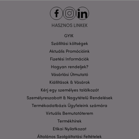
HASZNOS LINKEK
GYIK
PHPSESSID
1 n
PHP.net
16 ó
.puckator.hu
Szállítási költségek
Google
Aktuális Promócióink
adatvédelmi szabályzatát
Fizetési Információk
Hogyan rendeljek?
Vásárlási Útmutató
Kiállítások & Vásárok
Kérj egy személyes találkozót
Személyreszabott & Nagytételű Rendelések
Termékadatbázis Ügyfeleink számára
Virtuális Bemutatóterem
Termékhírek
Etikai Nyilatkozat
Általános Szolgáltatási Feltételek