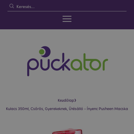
›
Kezdőlap
Kulacs 350ml, Csőrös, Gyerekeknek, Ütésálló - Ínyenc Pusheen Macska
Ugrás
Ugrás
a
a
képgaléria
képgaléria