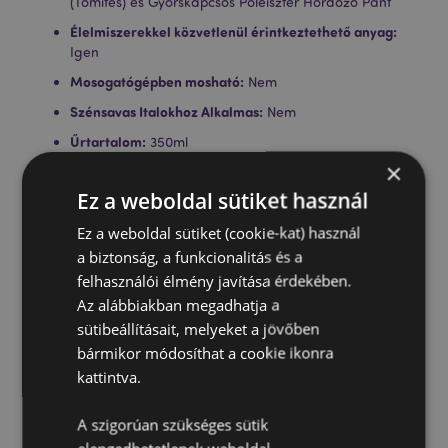
(Tömítés) és Gyorskapcsos Poléiszter Hordozó Pánt
Élelmiszerekkel közvetlenül érintkeztethető anyag:
Igen
Mosogatógépben mosható:
Nem
Szénsavas Italokhoz Alkalmas:
Nem
Űrtartalom:
350ml
×
BPA-mentes:
Igen
Ez a weboldal sütiket használ
Alkalmas Meleg Folyadékokhoz:
Nem
Licenc Információ:
Ez a weboldal sütiket (cookie-kat) használ
Ez a termék teljes mértékben
engedélyezett az alább felsorolt ​​helyeken. Ha ezeken
a biztonság, a funkcionalitás és a
a területeken kívül tartózkodik, kérjük, ne próbálja
felhasználói élmény javítása érdekében.
meg megvásárolni ezt a terméket, mert ezzel
Az alábbiakban megadhatja a
eltávolítja a terméket a rendeléséből. Ha további
sütibeállításait, melyeket a jövőben
információra van szüksége, kérjük, vegye fel a
bármikor módosíthat a cookie ikonra
kapcsolatot ügyfélszolgálatunkkal.
Engedélyezési területek:
Åland-szigetek, Albánia,
kattintva.
Andorra, Ausztria, Azerbajdzsán, Azori-szigetek
(Portugália), Baleár-szigetek (Spanyolország),
A szigorúan szükséges sütik
Fehéroroszország, Belgium, Bermuda, Bosznia-