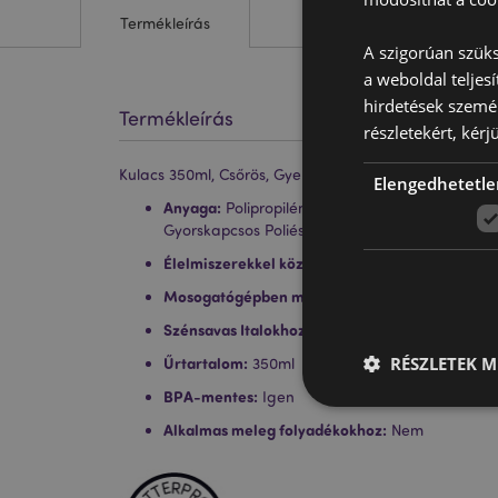
Termékleírás
A szigorúan szüks
a weboldal teljes
hirdetések szemé
Termékleírás
részletekért, kérj
Kulacs 350ml, Csőrös, Gyerekeknek, Ütésálló - Állatk
Elengedhetetle
Anyaga:
Polipropilén (Tető), SK Ecozen (Kulacs), 
Gyorskapcsos Poliészter Hordozó Pánt
Élelmiszerekkel közvetlenül érintkeztethető an
Mosogatógépben mosható:
Nem
Szénsavas Italokhoz Alkalmas:
Nem
RÉSZLETEK M
Űrtartalom:
350ml
BPA-mentes:
Igen
Alkalmas meleg folyadékokhoz:
Nem
A weboldal működéséhe