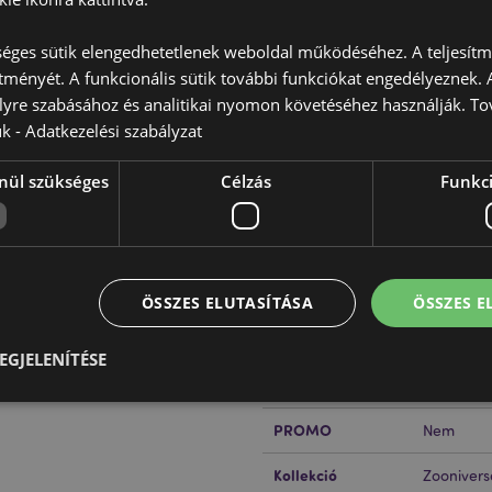
éges sütik elengedhetetlenek weboldal működéséhez. A teljesítmé
ítményét. A funkcionális sütik további funkciókat engedélyeznek. A
lyre szabásához és analitikai nyomon követéséhez használják. To
Termékjellemzők
ük -
Adatkezelési szabályzat
További
Méret
Magasság
Információ
erti Állatok ZOONIVERSE
nül szükséges
Célzás
Funkci
EAN Vonalkód
Szilikon (Tömítés) és
50550717
Karton Mennyiség
48
yag:
Igen
Súly (Kg)
0.131000
ÖSSZES ELUTASÍTÁSA
ÖSSZES 
AKCIÓ
Nem
EGJELENÍTÉSE
ÚJ
Nem
PROMO
Nem
Elengedhetetlenül szükséges
Célzás
Funkcionalitás
Kollekció
Zoonivers
z feltétlenül szükséges sütik lehetővé teszik a webhely alapvető funkcióit, például a