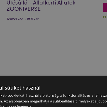
Ütésálló - Állatkerti Állatok
ZOONIVERSE
13
Termékkód - BOT232
l sütiket használ
iket (cookie-kat) használ a biztonság, a funkcionalitás és a felhas
n. Az alábbiakban megadhatja a sütibeállításait, melyeket a jövő
ie ikonra kattintva.