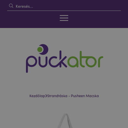
›
Kezdőlap
Strandtáska - Pusheen Macska
Ugrás
Ugrás
a
a
képgaléria
képgaléria
végére
elejére