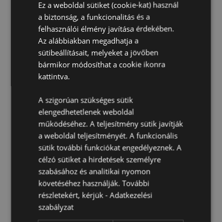
Ez a weboldal sütiket (cookie-kat) használ
kapcsolatot ügyfélszolgálatunkkal.
a biztonság, a funkcionalitás és a
Engedélyezési területek:
Åland-szigetek, Albánia,
felhasználói élmény javítása érdekében.
Andorra, Ausztria, Azerbajdzsán, Azori-szigetek
(Portugália), Baleár-szigetek (Spanyolország),
Az alábbiakban megadhatja a
Fehéroroszország, Belgium, Bermuda, Bosznia-
sütibeállításait, melyeket a jövőben
Hercegovina, Bulgária, Kanári-szigetek
bármikor módosíthat a cookie ikonra
(Spanyolország), Ceuta és Melilla, Chile, Korzika
kattintva.
(Franciaország), Horvátország, Ciprus, Csehország,
Dánia, Észtország, Finnország (fősziget),
Franciaország (főterület), Francia Guyana, Grúzia,
A szigorúan szükséges sütik
Németország, Gibraltár, Görögország, Guadeloupe,
elengedhetetlenek weboldal
Guernsey (Csatorna-szigetek), Vatikánváros
működéséhez. A teljesítmény sütik javítják
(Szentszék), Magyarország, Izland, Írország, Man-
a weboldal teljesítményét. A funkcionális
sziget (Egyesült Királyság), Olaszország (főterület),
sütik további funkciókat engedélyeznek. A
Jersey (Csatorna-szigetek), Koszovó, Lettország,
Liechtenstein, Litvánia, Luxemburg, Észak-Macedónia,
célzó sütiket a hirdetések személyre
Madeira (Portugália), Málta, Martinique, Mayotte,
szabásához és analitikai nyomon
Moldova, Montenegró, Hollandia, Norvégia,
követéséhez használják. További
Lengyelország, Portugália (főterület), Réunion,
részletekért, kérjük -
Adatkezelési
Románia, Oroszország, Saint-Martin (francia rész),
szabályzat
Szerbia, Szicília (Olaszország), Szlovákia, Szlovénia,
Spanyolország (főterület), Svédország, Svájc,