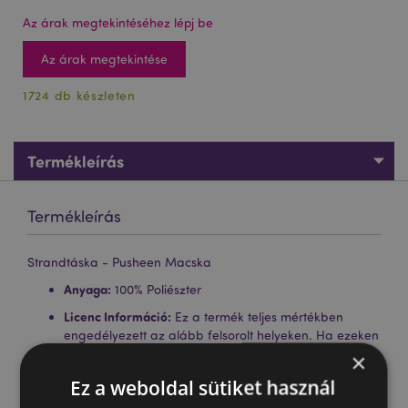
Az árak megtekintéséhez lépj be
Az árak megtekintése
1724 db készleten
Termékleírás
Termékleírás
Strandtáska - Pusheen Macska
Anyaga:
100% Poliészter
Licenc Információ:
Ez a termék teljes mértékben
engedélyezett az alább felsorolt ​​helyeken. Ha ezeken
a területeken kívül tartózkodik, kérjük, ne próbálja
×
meg megvásárolni ezt a terméket, mert ezzel
Ez a weboldal sütiket használ
eltávolítja a terméket a rendeléséből. Ha további
információra van szüksége, kérjük, vegye fel a