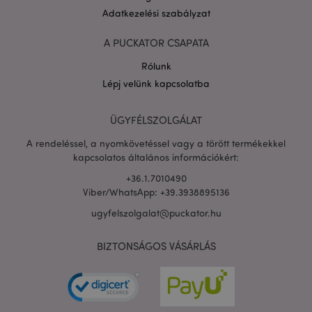
Adatkezelési szabályzat
A PUCKATOR CSAPATA
Rólunk
Lépj velünk kapcsolatba
ÜGYFÉLSZOLGÁLAT
A rendeléssel, a nyomkövetéssel vagy a törött termékekkel
kapcsolatos általános információkért:
+36.1.7010490
X-Magento-Vary
1 n
Adobe Inc.
16 ó
Viber/WhatsApp: +39.3938895136
puckator.hu
ugyfelszolgalat@puckator.hu
BIZTONSÁGOS VÁSÁRLÁS