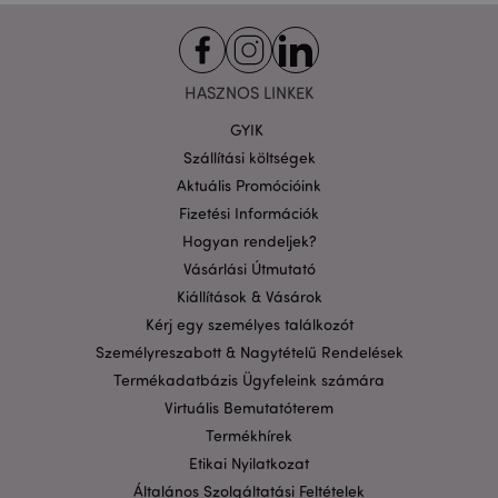
A weboldal működéséhez feltétlenül szükséges sütik
lehetővé teszik a webhely alapvető funkcióit,
például a felhasználói bejelentkezést és a
fiókkezelést. A weboldal nem használható
HASZNOS LINKEK
megfelelően a feltétlenül szükséges sütik nélkül.
Szolgáltató
/
GYIK
Név
Lejá
Domain
Szállítási költségek
CookieScriptConsent
1
CookieScript
Aktuális Promócióink
hón
.puckator.hu
Fizetési Információk
Hogyan rendeljek?
Vásárlási Útmutató
Kiállítások & Vásárok
Kérj egy személyes találkozót
Személyreszabott & Nagytételű Rendelések
Termékadatbázis Ügyfeleink számára
PHPSESSID
1 n
PHP.net
16 ó
.puckator.hu
Virtuális Bemutatóterem
Google
Termékhírek
adatvédelmi szabályzatát
Etikai Nyilatkozat
Általános Szolgáltatási Feltételek